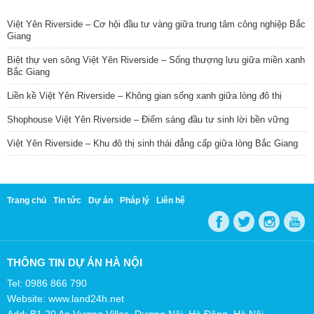
TIN NỔI BẬT
Việt Yên Riverside – Cơ hội đầu tư vàng giữa trung tâm công nghiệp Bắc
Giang
Biệt thự ven sông Việt Yên Riverside – Sống thượng lưu giữa miền xanh
Bắc Giang
Liền kề Việt Yên Riverside – Không gian sống xanh giữa lòng đô thị
Shophouse Việt Yên Riverside – Điểm sáng đầu tư sinh lời bền vững
Việt Yên Riverside – Khu đô thị sinh thái đẳng cấp giữa lòng Bắc Giang
Trang chủ
Tin tức
Dự án
Pháp lý
Liên hệ
THÔNG TIN DỰ ÁN HÀ NỘI
Tel: 0986 866 790
Website: www.land24h.net