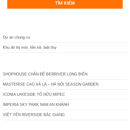
DỰ ÁN
Dự án chung cư
Khu đô thị mới, liền kề, biệt thự
CÁC DỰ ÁN MỚI NHẤT
SHOPHOUSE CHÂN ĐẾ BERRIVER LONG BIÊN
MASTERISE CAO XÀ LÁ – HÀ NỘI SEASON GARDEN
ICONIA LAKESIDE TỐ HỮU MIPEC
IMPERIA SKY PARK NAM AN KHÁNH
VIỆT YÊN RIVERSIDE BẮC GIANG