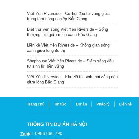
TIN NỔI BẬT
Việt Yên Riverside – Cơ hội đầu tư vàng giữa
trung tâm công nghiệp Bắc Giang
Biệt thự ven sông Việt Yên Riverside – Sống
thượng lưu giữa miền xanh Bắc Giang
Liền kề Việt Yên Riverside – Không gian sống
xanh giữa lòng đô thị
Shophouse Việt Yên Riverside – Điểm sáng đầu
tư sinh lời bền vững
Việt Yên Riverside – Khu đô thị sinh thái đẳng cấp
giữa lòng Bắc Giang
Trang chủ
Tin tức
Dự án
Pháp lý
Liên hệ
THÔNG TIN DỰ ÁN HÀ NỘI
Tel: 0986 866 790
Zalo