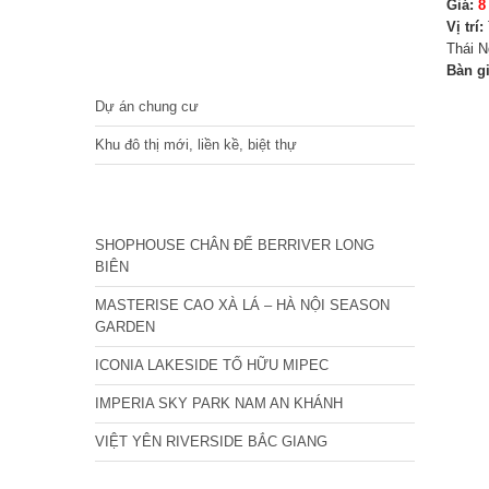
Giá:
8
Vị trí:
Thái 
DỰ ÁN
Bàn g
Dự án chung cư
Khu đô thị mới, liền kề, biệt thự
CÁC DỰ ÁN MỚI NHẤT
SHOPHOUSE CHÂN ĐẾ BERRIVER LONG
BIÊN
MASTERISE CAO XÀ LÁ – HÀ NỘI SEASON
GARDEN
ICONIA LAKESIDE TỐ HỮU MIPEC
IMPERIA SKY PARK NAM AN KHÁNH
VIỆT YÊN RIVERSIDE BẮC GIANG