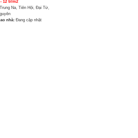
 - 12 tr/m2
Trung Na, Tiên Hội, Đại Từ,
Nguyên
iao nhà:
Đang cập nhật