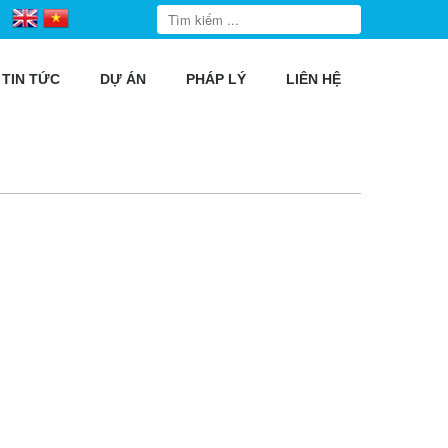
TIN TỨC
DỰ ÁN
PHÁP LÝ
LIÊN HỆ