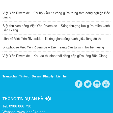
TIN NỔI BẬT
Việt Yên Riverside – Cơ hội đầu tư vàng giữa trung tâm công nghiệp Bắc
Giang
Biệt thự ven sông Việt Yên Riverside – Sống thượng lưu giữa miền xanh
Bắc Giang
Liền kề Việt Yên Riverside – Không gian sống xanh giữa lòng đô thị
Shophouse Việt Yên Riverside – Điểm sáng đầu tư sinh lời bền vững
Việt Yên Riverside – Khu đô thị sinh thái đẳng cấp giữa lòng Bắc Giang
Trang chủ
Tin tức
Dự án
Pháp lý
Liên hệ
THÔNG TIN DỰ ÁN HÀ NỘI
Tel: 0986 866 790
Website: www.land24h.net