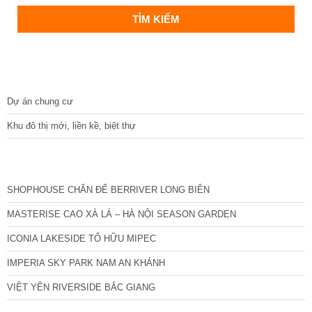
DỰ ÁN
Dự án chung cư
Khu đô thị mới, liền kề, biệt thự
CÁC DỰ ÁN MỚI NHẤT
SHOPHOUSE CHÂN ĐẾ BERRIVER LONG BIÊN
MASTERISE CAO XÀ LÁ – HÀ NỘI SEASON GARDEN
ICONIA LAKESIDE TỐ HỮU MIPEC
IMPERIA SKY PARK NAM AN KHÁNH
VIỆT YÊN RIVERSIDE BẮC GIANG