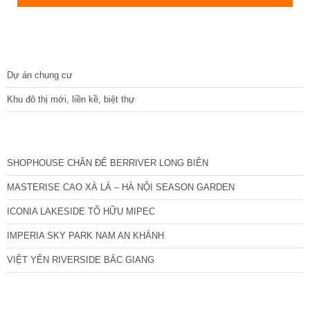
DỰ ÁN
Dự án chung cư
Khu đô thị mới, liền kề, biệt thự
CÁC DỰ ÁN MỚI NHẤT
SHOPHOUSE CHÂN ĐẾ BERRIVER LONG BIÊN
MASTERISE CAO XÀ LÁ – HÀ NỘI SEASON GARDEN
ICONIA LAKESIDE TỐ HỮU MIPEC
IMPERIA SKY PARK NAM AN KHÁNH
VIỆT YÊN RIVERSIDE BẮC GIANG
TIN NỔI BẬT