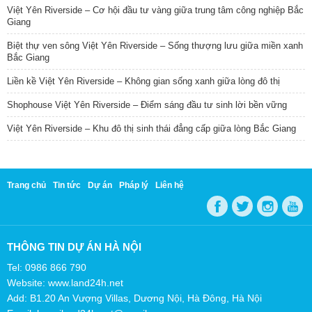
Việt Yên Riverside – Cơ hội đầu tư vàng giữa trung tâm công nghiệp Bắc
Giang
Biệt thự ven sông Việt Yên Riverside – Sống thượng lưu giữa miền xanh
Bắc Giang
Liền kề Việt Yên Riverside – Không gian sống xanh giữa lòng đô thị
Shophouse Việt Yên Riverside – Điểm sáng đầu tư sinh lời bền vững
Việt Yên Riverside – Khu đô thị sinh thái đẳng cấp giữa lòng Bắc Giang
Trang chủ
Tin tức
Dự án
Pháp lý
Liên hệ
THÔNG TIN DỰ ÁN HÀ NỘI
Tel: 0986 866 790
Website: www.land24h.net
Add: B1.20 An Vượng Villas, Dương Nội, Hà Đông, Hà Nội