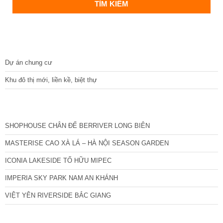
DỰ ÁN
Dự án chung cư
Khu đô thị mới, liền kề, biệt thự
CÁC DỰ ÁN MỚI NHẤT
SHOPHOUSE CHÂN ĐẾ BERRIVER LONG BIÊN
MASTERISE CAO XÀ LÁ – HÀ NỘI SEASON GARDEN
ICONIA LAKESIDE TỐ HỮU MIPEC
IMPERIA SKY PARK NAM AN KHÁNH
VIỆT YÊN RIVERSIDE BẮC GIANG
TIN NỔI BẬT