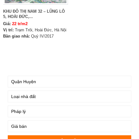
KHU ĐÔ THỊ NAM 32 – LŨNG LÔ
5, HOÀI ĐỨC,...
Giá:
22 tr/m2
Vị trí:
Trạm Trôi, Hoài Đức, Hà Nội
Bàn giao nhà:
Quý IV/2017
TÌM KIẾM