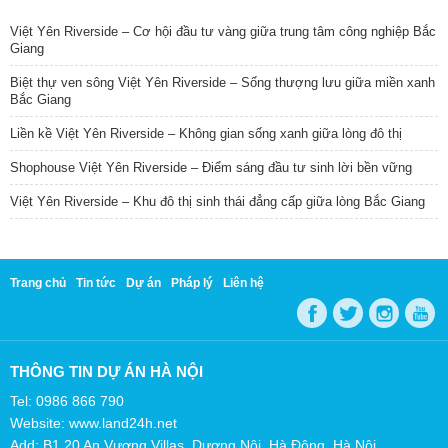
Việt Yên Riverside – Cơ hội đầu tư vàng giữa trung tâm công nghiệp Bắc
Giang
Biệt thự ven sông Việt Yên Riverside – Sống thượng lưu giữa miền xanh
Bắc Giang
Liền kề Việt Yên Riverside – Không gian sống xanh giữa lòng đô thị
Shophouse Việt Yên Riverside – Điểm sáng đầu tư sinh lời bền vững
Việt Yên Riverside – Khu đô thị sinh thái đẳng cấp giữa lòng Bắc Giang
Trang chủ
Tin tức
Dự án
Pháp lý
Liên hệ
THÔNG TIN DỰ ÁN HÀ NỘI
Tel: 0986 866 790
Website: www.land24h.net
Add: B1.20 An Vượng Villas, Dương Nội, Hà Đông, Hà Nội