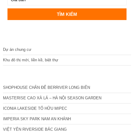
DỰ ÁN
Dự án chung cư
Khu đô thị mới, liền kề, biệt thự
CÁC DỰ ÁN MỚI NHẤT
SHOPHOUSE CHÂN ĐẾ BERRIVER LONG BIÊN
MASTERISE CAO XÀ LÁ – HÀ NỘI SEASON GARDEN
ICONIA LAKESIDE TỐ HỮU MIPEC
IMPERIA SKY PARK NAM AN KHÁNH
VIỆT YÊN RIVERSIDE BẮC GIANG