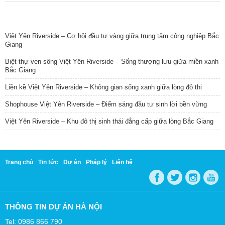
TIN NỔI BẬT
Việt Yên Riverside – Cơ hội đầu tư vàng giữa trung tâm công nghiệp Bắc
Giang
Biệt thự ven sông Việt Yên Riverside – Sống thượng lưu giữa miền xanh
Bắc Giang
Liền kề Việt Yên Riverside – Không gian sống xanh giữa lòng đô thị
Shophouse Việt Yên Riverside – Điểm sáng đầu tư sinh lời bền vững
Việt Yên Riverside – Khu đô thị sinh thái đẳng cấp giữa lòng Bắc Giang
Trang chủ
Tin tức
Dự án
Pháp lý
Liên hệ
THÔNG TIN DỰ ÁN HÀ NỘI
Tel: 0986 866 790