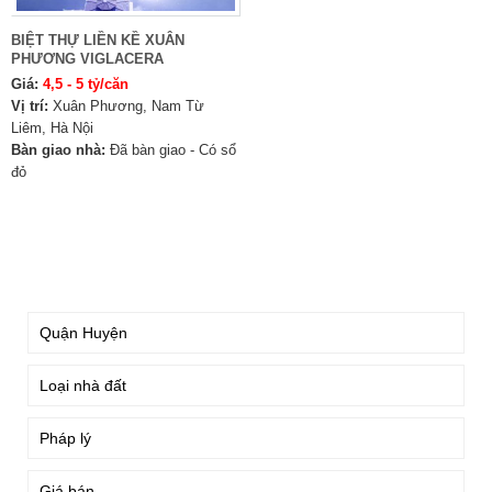
BIỆT THỰ LIỀN KỀ XUÂN
PHƯƠNG VIGLACERA
Giá:
4,5 - 5 tỷ/căn
Vị trí:
Xuân Phương, Nam Từ
Liêm, Hà Nội
Bàn giao nhà:
Đã bàn giao - Có sổ
đỏ
TÌM KIẾM