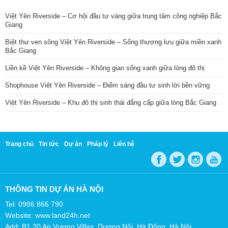
Việt Yên Riverside – Cơ hội đầu tư vàng giữa trung tâm công nghiệp Bắc
Giang
Biệt thự ven sông Việt Yên Riverside – Sống thượng lưu giữa miền xanh
Bắc Giang
Liền kề Việt Yên Riverside – Không gian sống xanh giữa lòng đô thị
Shophouse Việt Yên Riverside – Điểm sáng đầu tư sinh lời bền vững
Việt Yên Riverside – Khu đô thị sinh thái đẳng cấp giữa lòng Bắc Giang
Trang chủ
Tin tức
Dự án
Pháp lý
Liên hệ
THÔNG TIN DỰ ÁN HÀ NỘI
Tel: 0986 866 790
Website: www.land24h.net
Add: B1.20 An Vượng Villas, Dương Nội, Hà Đông, Hà Nội