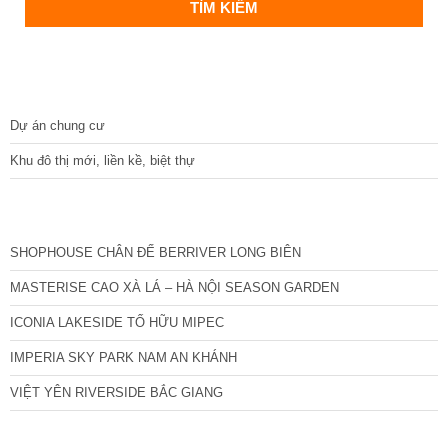
DỰ ÁN
Dự án chung cư
Khu đô thị mới, liền kề, biệt thự
CÁC DỰ ÁN MỚI NHẤT
SHOPHOUSE CHÂN ĐẾ BERRIVER LONG BIÊN
MASTERISE CAO XÀ LÁ – HÀ NỘI SEASON GARDEN
ICONIA LAKESIDE TỐ HỮU MIPEC
IMPERIA SKY PARK NAM AN KHÁNH
VIỆT YÊN RIVERSIDE BẮC GIANG
TIN NỔI BẬT