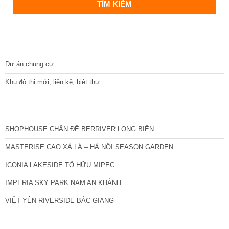
DỰ ÁN
Dự án chung cư
Khu đô thị mới, liền kề, biệt thự
CÁC DỰ ÁN MỚI NHẤT
SHOPHOUSE CHÂN ĐẾ BERRIVER LONG BIÊN
MASTERISE CAO XÀ LÁ – HÀ NỘI SEASON GARDEN
ICONIA LAKESIDE TỐ HỮU MIPEC
IMPERIA SKY PARK NAM AN KHÁNH
VIỆT YÊN RIVERSIDE BẮC GIANG
TIN NỔI BẬT