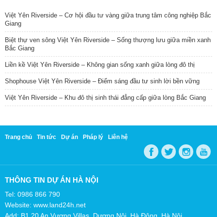
Việt Yên Riverside – Cơ hội đầu tư vàng giữa trung tâm công nghiệp Bắc
Giang
Biệt thự ven sông Việt Yên Riverside – Sống thượng lưu giữa miền xanh
Bắc Giang
Liền kề Việt Yên Riverside – Không gian sống xanh giữa lòng đô thị
Shophouse Việt Yên Riverside – Điểm sáng đầu tư sinh lời bền vững
Việt Yên Riverside – Khu đô thị sinh thái đẳng cấp giữa lòng Bắc Giang
Trang chủ
Tin tức
Dự án
Pháp lý
Liên hệ
THÔNG TIN DỰ ÁN HÀ NỘI
Tel: 0986 866 790
Website: www.land24h.net
Add: B1.20 An Vượng Villas, Dương Nội, Hà Đông, Hà Nội