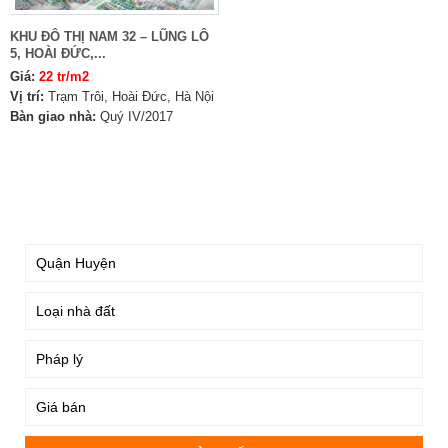
KHU ĐÔ THỊ NAM 32 – LŨNG LÔ
5, HOÀI ĐỨC,...
Giá:
22 tr/m2
Vị trí:
Trạm Trôi, Hoài Đức, Hà Nội
Bàn giao nhà:
Quý IV/2017
TÌM KIẾM