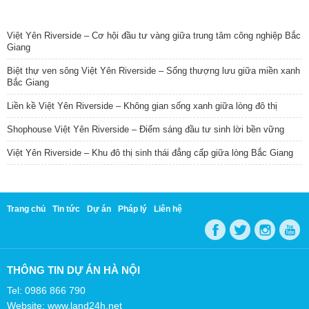
TIN NỔI BẬT
Việt Yên Riverside – Cơ hội đầu tư vàng giữa trung tâm công nghiệp Bắc
Giang
Biệt thự ven sông Việt Yên Riverside – Sống thượng lưu giữa miền xanh
Bắc Giang
Liền kề Việt Yên Riverside – Không gian sống xanh giữa lòng đô thị
Shophouse Việt Yên Riverside – Điểm sáng đầu tư sinh lời bền vững
Việt Yên Riverside – Khu đô thị sinh thái đẳng cấp giữa lòng Bắc Giang
Trang chủ
Tin tức
Dự án
Pháp lý
Liên hệ
THÔNG TIN DỰ ÁN HÀ NỘI
Tel: 0986 866 790
Website: www.land24h.net