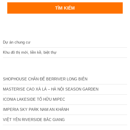
DỰ ÁN
Dự án chung cư
Khu đô thị mới, liền kề, biệt thự
CÁC DỰ ÁN MỚI NHẤT
SHOPHOUSE CHÂN ĐẾ BERRIVER LONG BIÊN
MASTERISE CAO XÀ LÁ – HÀ NỘI SEASON GARDEN
ICONIA LAKESIDE TỐ HỮU MIPEC
IMPERIA SKY PARK NAM AN KHÁNH
VIỆT YÊN RIVERSIDE BẮC GIANG