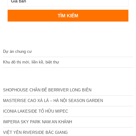
DỰ ÁN
Dự án chung cư
Khu đô thị mới, liền kề, biệt thự
CÁC DỰ ÁN MỚI NHẤT
SHOPHOUSE CHÂN ĐẾ BERRIVER LONG BIÊN
MASTERISE CAO XÀ LÁ – HÀ NỘI SEASON GARDEN
ICONIA LAKESIDE TỐ HỮU MIPEC
IMPERIA SKY PARK NAM AN KHÁNH
VIỆT YÊN RIVERSIDE BẮC GIANG