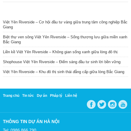
TIN NỔI BẬT
Việt Yên Riverside – Cơ hội đầu tư vàng giữa trung tâm công nghiệp Bắc
Giang
Biệt thự ven sông Việt Yên Riverside – Sống thượng lưu giữa miền xanh
Bắc Giang
Liền kề Việt Yên Riverside – Không gian sống xanh giữa lòng đô thị
Shophouse Việt Yên Riverside – Điểm sáng đầu tư sinh lời bền vững
Việt Yên Riverside – Khu đô thị sinh thái đẳng cấp giữa lòng Bắc Giang
Trang chủ
Tin tức
Dự án
Pháp lý
Liên hệ
THÔNG TIN DỰ ÁN HÀ NỘI
Tel: 0986 866 790