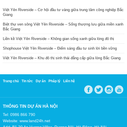
TIN NỔI BẬT
Việt Yên Riverside – Cơ hội đầu tư vàng giữa trung tâm công nghiệp Bắc
Giang
Biệt thự ven sông Việt Yên Riverside – Sống thượng lưu giữa miền xanh
Bắc Giang
Liền kề Việt Yên Riverside – Không gian sống xanh giữa lòng đô thị
Shophouse Việt Yên Riverside – Điểm sáng đầu tư sinh lời bền vững
Việt Yên Riverside – Khu đô thị sinh thái đẳng cấp giữa lòng Bắc Giang
Trang chủ
Tin tức
Dự án
Pháp lý
Liên hệ
THÔNG TIN DỰ ÁN HÀ NỘI
Tel: 0986 866 790
Website: www.land24h.net