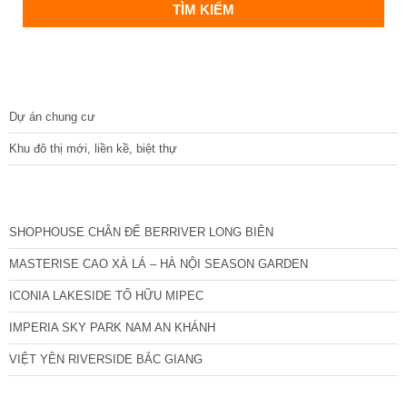
DỰ ÁN
Dự án chung cư
Khu đô thị mới, liền kề, biệt thự
CÁC DỰ ÁN MỚI NHẤT
SHOPHOUSE CHÂN ĐẾ BERRIVER LONG BIÊN
MASTERISE CAO XÀ LÁ – HÀ NỘI SEASON GARDEN
ICONIA LAKESIDE TỐ HỮU MIPEC
IMPERIA SKY PARK NAM AN KHÁNH
VIỆT YÊN RIVERSIDE BẮC GIANG