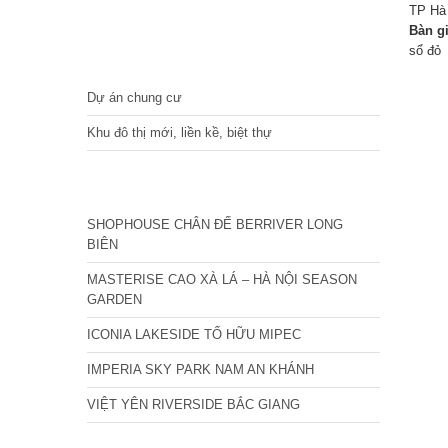
TP Hà
Bàn g
sổ đỏ
DỰ ÁN
Dự án chung cư
Khu đô thị mới, liền kề, biệt thự
CÁC DỰ ÁN MỚI NHẤT
SHOPHOUSE CHÂN ĐẾ BERRIVER LONG
BIÊN
MASTERISE CAO XÀ LÁ – HÀ NỘI SEASON
GARDEN
ICONIA LAKESIDE TỐ HỮU MIPEC
IMPERIA SKY PARK NAM AN KHÁNH
VIỆT YÊN RIVERSIDE BẮC GIANG