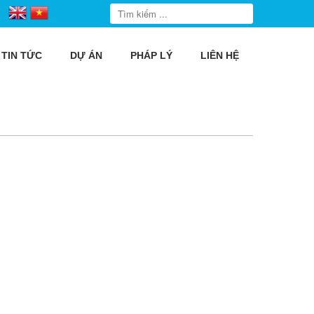
TIN TỨC
DỰ ÁN
PHÁP LÝ
LIÊN HỆ