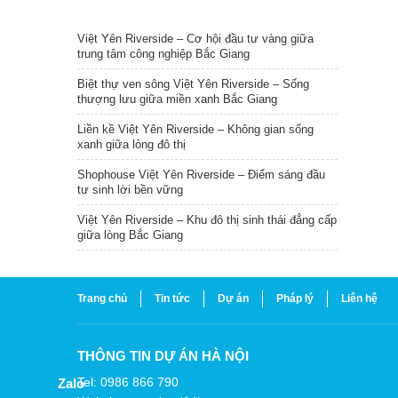
TIN NỔI BẬT
Việt Yên Riverside – Cơ hội đầu tư vàng giữa
trung tâm công nghiệp Bắc Giang
Biệt thự ven sông Việt Yên Riverside – Sống
thượng lưu giữa miền xanh Bắc Giang
Liền kề Việt Yên Riverside – Không gian sống
xanh giữa lòng đô thị
Shophouse Việt Yên Riverside – Điểm sáng đầu
tư sinh lời bền vững
Việt Yên Riverside – Khu đô thị sinh thái đẳng cấp
giữa lòng Bắc Giang
Trang chủ
Tin tức
Dự án
Pháp lý
Liên hệ
THÔNG TIN DỰ ÁN HÀ NỘI
Tel: 0986 866 790
Zalo