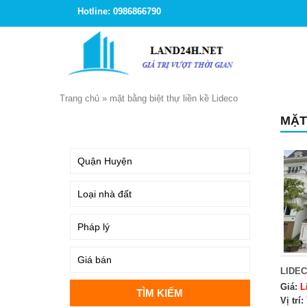
Hotline: 0986866790
Trang chủ
»
mặt bằng biệt thự liền kề Lideco
MẶT
TÌM KIẾM
LIDEC
Giá:
L
Vị trí: