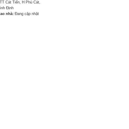
TT Cát Tiến, H Phù Cát,
ình Định
iao nhà:
Đang cập nhật