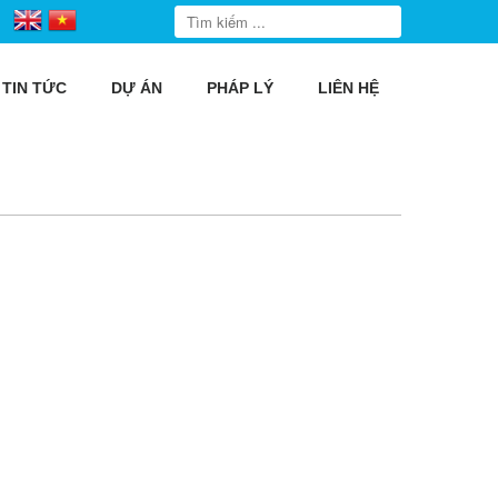
TIN TỨC
DỰ ÁN
PHÁP LÝ
LIÊN HỆ