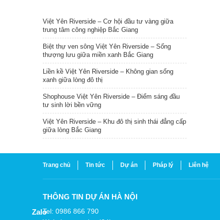
TIN NỔI BẬT
Việt Yên Riverside – Cơ hội đầu tư vàng giữa
trung tâm công nghiệp Bắc Giang
Biệt thự ven sông Việt Yên Riverside – Sống
thượng lưu giữa miền xanh Bắc Giang
Liền kề Việt Yên Riverside – Không gian sống
xanh giữa lòng đô thị
Shophouse Việt Yên Riverside – Điểm sáng đầu
tư sinh lời bền vững
Việt Yên Riverside – Khu đô thị sinh thái đẳng cấp
giữa lòng Bắc Giang
Trang chủ
Tin tức
Dự án
Pháp lý
Liên hệ
THÔNG TIN DỰ ÁN HÀ NỘI
Tel: 0986 866 790
Zalo