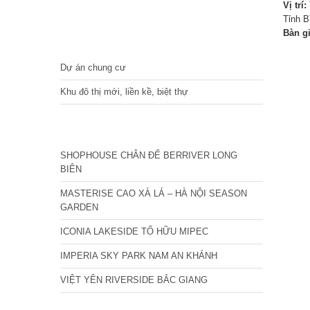
Vị trí:
Tỉnh B
Bàn g
DỰ ÁN
Dự án chung cư
Khu đô thị mới, liền kề, biệt thự
CÁC DỰ ÁN MỚI NHẤT
SHOPHOUSE CHÂN ĐẾ BERRIVER LONG
BIÊN
MASTERISE CAO XÀ LÁ – HÀ NỘI SEASON
GARDEN
ICONIA LAKESIDE TỐ HỮU MIPEC
IMPERIA SKY PARK NAM AN KHÁNH
VIỆT YÊN RIVERSIDE BẮC GIANG