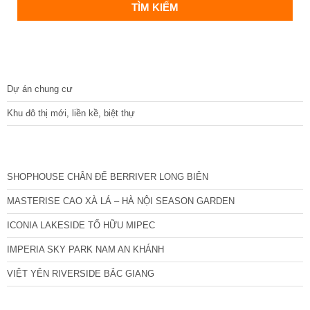
DỰ ÁN
Dự án chung cư
Khu đô thị mới, liền kề, biệt thự
CÁC DỰ ÁN MỚI NHẤT
SHOPHOUSE CHÂN ĐẾ BERRIVER LONG BIÊN
MASTERISE CAO XÀ LÁ – HÀ NỘI SEASON GARDEN
ICONIA LAKESIDE TỐ HỮU MIPEC
IMPERIA SKY PARK NAM AN KHÁNH
VIỆT YÊN RIVERSIDE BẮC GIANG