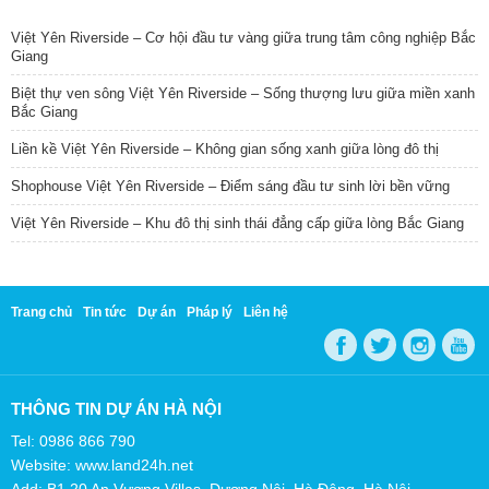
TIN NỔI BẬT
Việt Yên Riverside – Cơ hội đầu tư vàng giữa trung tâm công nghiệp Bắc
Giang
Biệt thự ven sông Việt Yên Riverside – Sống thượng lưu giữa miền xanh
Bắc Giang
Liền kề Việt Yên Riverside – Không gian sống xanh giữa lòng đô thị
Shophouse Việt Yên Riverside – Điểm sáng đầu tư sinh lời bền vững
Việt Yên Riverside – Khu đô thị sinh thái đẳng cấp giữa lòng Bắc Giang
Trang chủ
Tin tức
Dự án
Pháp lý
Liên hệ
THÔNG TIN DỰ ÁN HÀ NỘI
Tel: 0986 866 790
Website: www.land24h.net