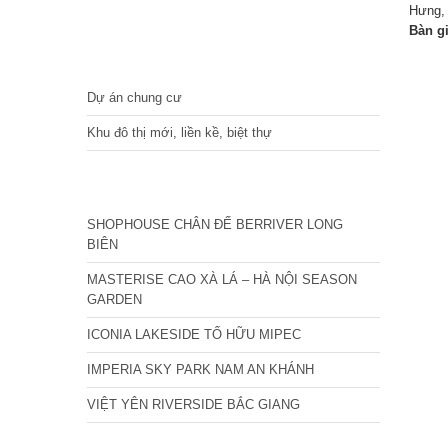
Hưng,
Bàn g
DỰ ÁN
Dự án chung cư
Khu đô thị mới, liền kề, biệt thự
CÁC DỰ ÁN MỚI NHẤT
SHOPHOUSE CHÂN ĐẾ BERRIVER LONG
BIÊN
MASTERISE CAO XÀ LÁ – HÀ NỘI SEASON
GARDEN
ICONIA LAKESIDE TỐ HỮU MIPEC
IMPERIA SKY PARK NAM AN KHÁNH
VIỆT YÊN RIVERSIDE BẮC GIANG