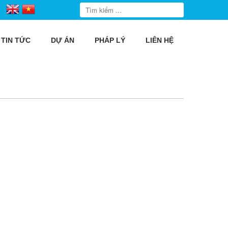
TIN TỨC
DỰ ÁN
PHÁP LÝ
LIÊN HỆ