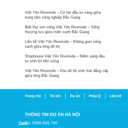
TIN NỔI BẬT
Việt Yên Riverside – Cơ hội đầu tư vàng giữa
trung tâm công nghiệp Bắc Giang
Biệt thự ven sông Việt Yên Riverside – Sống
thượng lưu giữa miền xanh Bắc Giang
Liền kề Việt Yên Riverside – Không gian sống
xanh giữa lòng đô thị
Shophouse Việt Yên Riverside – Điểm sáng đầu
tư sinh lời bền vững
Việt Yên Riverside – Khu đô thị sinh thái đẳng cấp
giữa lòng Bắc Giang
Trang chủ
Tin tức
Dự án
Pháp lý
Liên hệ
THÔNG TIN DỰ ÁN HÀ NỘI
Tel: 0986 866 790
Zalo