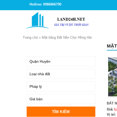
Hotline: 0986866790
Trang chủ
»
Mặt bằng Đất Nền Chợ Hồng Hải
MẶT
TÌM KIẾM
ĐẤT 
Giá:
L
Vị trí: