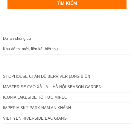
DỰ ÁN
Dự án chung cư
Khu đô thị mới, liền kề, biệt thự
CÁC DỰ ÁN MỚI NHẤT
SHOPHOUSE CHÂN ĐẾ BERRIVER LONG BIÊN
MASTERISE CAO XÀ LÁ – HÀ NỘI SEASON GARDEN
ICONIA LAKESIDE TỐ HỮU MIPEC
IMPERIA SKY PARK NAM AN KHÁNH
VIỆT YÊN RIVERSIDE BẮC GIANG