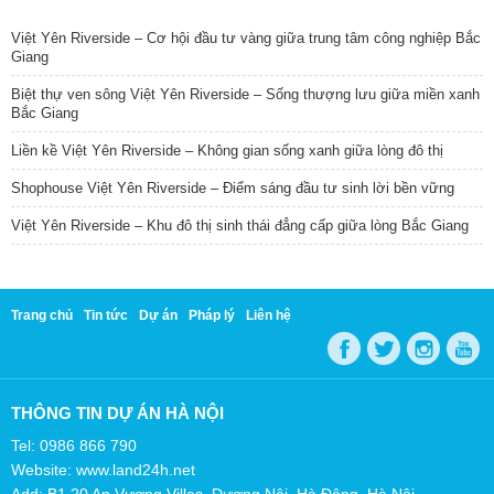
TIN NỔI BẬT
Việt Yên Riverside – Cơ hội đầu tư vàng giữa trung tâm công nghiệp Bắc
Giang
Biệt thự ven sông Việt Yên Riverside – Sống thượng lưu giữa miền xanh
Bắc Giang
Liền kề Việt Yên Riverside – Không gian sống xanh giữa lòng đô thị
Shophouse Việt Yên Riverside – Điểm sáng đầu tư sinh lời bền vững
Việt Yên Riverside – Khu đô thị sinh thái đẳng cấp giữa lòng Bắc Giang
Trang chủ
Tin tức
Dự án
Pháp lý
Liên hệ
THÔNG TIN DỰ ÁN HÀ NỘI
Tel: 0986 866 790
Website: www.land24h.net