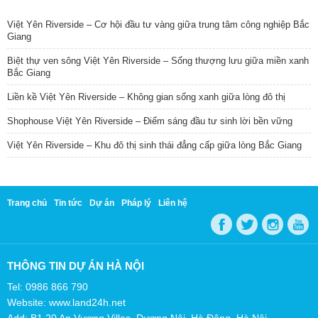
TIN NỔI BẬT
Việt Yên Riverside – Cơ hội đầu tư vàng giữa trung tâm công nghiệp Bắc
Giang
Biệt thự ven sông Việt Yên Riverside – Sống thượng lưu giữa miền xanh
Bắc Giang
Liền kề Việt Yên Riverside – Không gian sống xanh giữa lòng đô thị
Shophouse Việt Yên Riverside – Điểm sáng đầu tư sinh lời bền vững
Việt Yên Riverside – Khu đô thị sinh thái đẳng cấp giữa lòng Bắc Giang
Trang chủ
Tin tức
Dự án
Pháp lý
Liên hệ
THÔNG TIN DỰ ÁN HÀ NỘI
Tel: 0986 866 790
Website: www.land24h.net