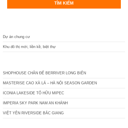
DỰ ÁN
Dự án chung cư
Khu đô thị mới, liền kề, biệt thự
CÁC DỰ ÁN MỚI NHẤT
SHOPHOUSE CHÂN ĐẾ BERRIVER LONG BIÊN
MASTERISE CAO XÀ LÁ – HÀ NỘI SEASON GARDEN
ICONIA LAKESIDE TỐ HỮU MIPEC
IMPERIA SKY PARK NAM AN KHÁNH
VIỆT YÊN RIVERSIDE BẮC GIANG