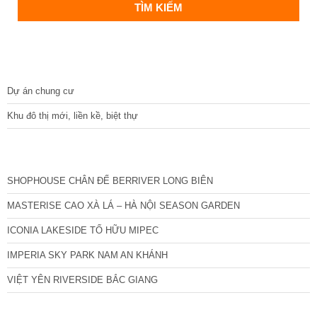
DỰ ÁN
Dự án chung cư
Khu đô thị mới, liền kề, biệt thự
CÁC DỰ ÁN MỚI NHẤT
SHOPHOUSE CHÂN ĐẾ BERRIVER LONG BIÊN
MASTERISE CAO XÀ LÁ – HÀ NỘI SEASON GARDEN
ICONIA LAKESIDE TỐ HỮU MIPEC
IMPERIA SKY PARK NAM AN KHÁNH
VIỆT YÊN RIVERSIDE BẮC GIANG