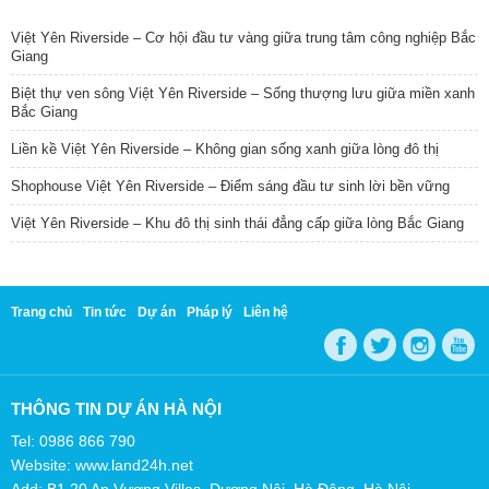
TIN NỔI BẬT
Việt Yên Riverside – Cơ hội đầu tư vàng giữa trung tâm công nghiệp Bắc
Giang
Biệt thự ven sông Việt Yên Riverside – Sống thượng lưu giữa miền xanh
Bắc Giang
Liền kề Việt Yên Riverside – Không gian sống xanh giữa lòng đô thị
Shophouse Việt Yên Riverside – Điểm sáng đầu tư sinh lời bền vững
Việt Yên Riverside – Khu đô thị sinh thái đẳng cấp giữa lòng Bắc Giang
Trang chủ
Tin tức
Dự án
Pháp lý
Liên hệ
THÔNG TIN DỰ ÁN HÀ NỘI
Tel: 0986 866 790
Website: www.land24h.net