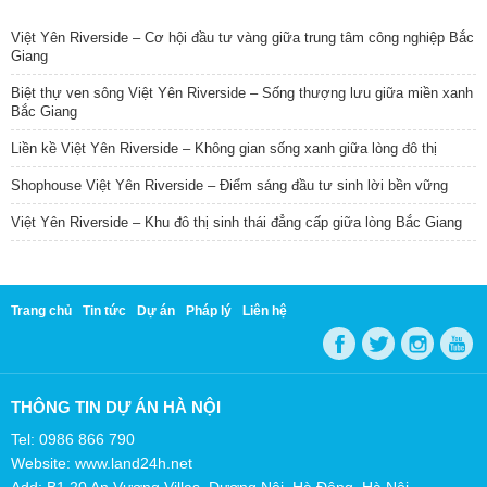
TIN NỔI BẬT
Việt Yên Riverside – Cơ hội đầu tư vàng giữa trung tâm công nghiệp Bắc
Giang
Biệt thự ven sông Việt Yên Riverside – Sống thượng lưu giữa miền xanh
Bắc Giang
Liền kề Việt Yên Riverside – Không gian sống xanh giữa lòng đô thị
Shophouse Việt Yên Riverside – Điểm sáng đầu tư sinh lời bền vững
Việt Yên Riverside – Khu đô thị sinh thái đẳng cấp giữa lòng Bắc Giang
Trang chủ
Tin tức
Dự án
Pháp lý
Liên hệ
THÔNG TIN DỰ ÁN HÀ NỘI
Tel: 0986 866 790
Website: www.land24h.net