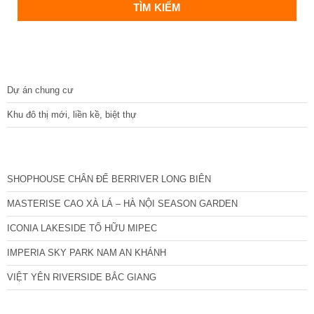
DỰ ÁN
Dự án chung cư
Khu đô thị mới, liền kề, biệt thự
CÁC DỰ ÁN MỚI NHẤT
SHOPHOUSE CHÂN ĐẾ BERRIVER LONG BIÊN
MASTERISE CAO XÀ LÁ – HÀ NỘI SEASON GARDEN
ICONIA LAKESIDE TỐ HỮU MIPEC
IMPERIA SKY PARK NAM AN KHÁNH
VIỆT YÊN RIVERSIDE BẮC GIANG