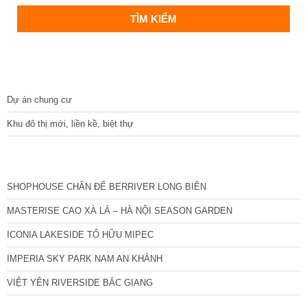
DỰ ÁN
Dự án chung cư
Khu đô thị mới, liền kề, biệt thự
CÁC DỰ ÁN MỚI NHẤT
SHOPHOUSE CHÂN ĐẾ BERRIVER LONG BIÊN
MASTERISE CAO XÀ LÁ – HÀ NỘI SEASON GARDEN
ICONIA LAKESIDE TỐ HỮU MIPEC
IMPERIA SKY PARK NAM AN KHÁNH
VIỆT YÊN RIVERSIDE BẮC GIANG