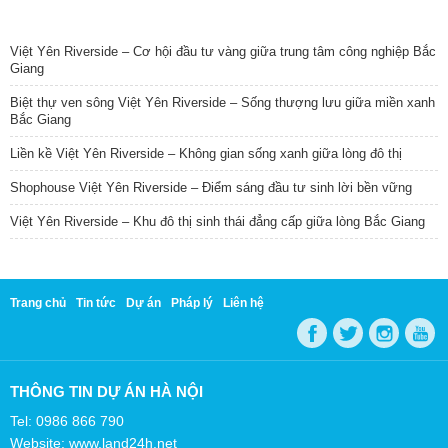
TIN NỔI BẬT
Việt Yên Riverside – Cơ hội đầu tư vàng giữa trung tâm công nghiệp Bắc
Giang
Biệt thự ven sông Việt Yên Riverside – Sống thượng lưu giữa miền xanh
Bắc Giang
Liền kề Việt Yên Riverside – Không gian sống xanh giữa lòng đô thị
Shophouse Việt Yên Riverside – Điểm sáng đầu tư sinh lời bền vững
Việt Yên Riverside – Khu đô thị sinh thái đẳng cấp giữa lòng Bắc Giang
Trang chủ
Tin tức
Dự án
Pháp lý
Liên hệ
THÔNG TIN DỰ ÁN HÀ NỘI
Tel: 0986 866 790
Website: www.land24h.net