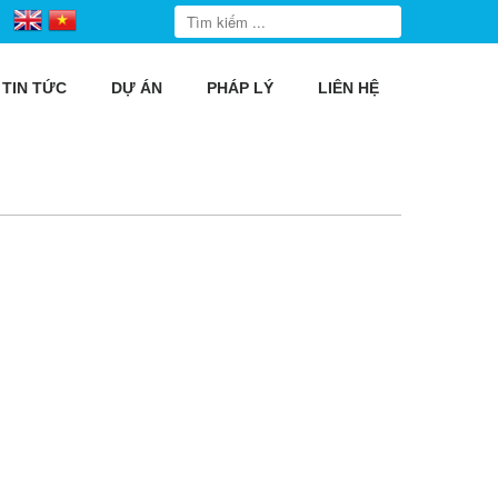
TIN TỨC
DỰ ÁN
PHÁP LÝ
LIÊN HỆ