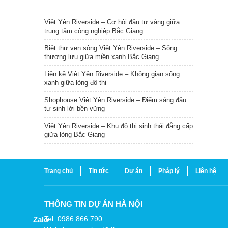
TIN NỔI BẬT
Việt Yên Riverside – Cơ hội đầu tư vàng giữa
trung tâm công nghiệp Bắc Giang
Biệt thự ven sông Việt Yên Riverside – Sống
thượng lưu giữa miền xanh Bắc Giang
Liền kề Việt Yên Riverside – Không gian sống
xanh giữa lòng đô thị
Shophouse Việt Yên Riverside – Điểm sáng đầu
tư sinh lời bền vững
Việt Yên Riverside – Khu đô thị sinh thái đẳng cấp
giữa lòng Bắc Giang
Trang chủ
Tin tức
Dự án
Pháp lý
Liên hệ
THÔNG TIN DỰ ÁN HÀ NỘI
Tel: 0986 866 790
Zalo