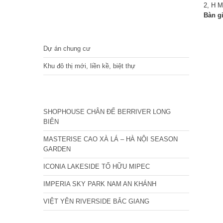
2, H M
Bàn g
DỰ ÁN
Dự án chung cư
Khu đô thị mới, liền kề, biệt thự
CÁC DỰ ÁN MỚI NHẤT
SHOPHOUSE CHÂN ĐẾ BERRIVER LONG
BIÊN
MASTERISE CAO XÀ LÁ – HÀ NỘI SEASON
GARDEN
ICONIA LAKESIDE TỐ HỮU MIPEC
IMPERIA SKY PARK NAM AN KHÁNH
VIỆT YÊN RIVERSIDE BẮC GIANG