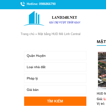
Hotline: 0986866790
Trang chủ
»
Mặt bằng HUD Mê Linh Central
MẶT
TÌM KIẾM
HUD 
Giá:
L
Vị trí: