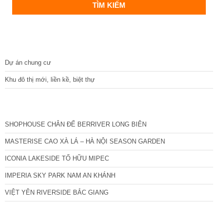
DỰ ÁN
Dự án chung cư
Khu đô thị mới, liền kề, biệt thự
CÁC DỰ ÁN MỚI NHẤT
SHOPHOUSE CHÂN ĐẾ BERRIVER LONG BIÊN
MASTERISE CAO XÀ LÁ – HÀ NỘI SEASON GARDEN
ICONIA LAKESIDE TỐ HỮU MIPEC
IMPERIA SKY PARK NAM AN KHÁNH
VIỆT YÊN RIVERSIDE BẮC GIANG