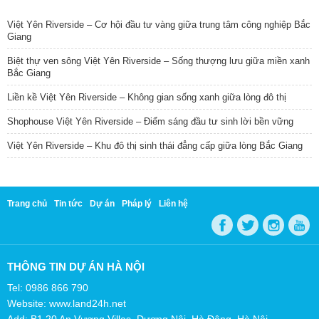
TIN NỔI BẬT
Việt Yên Riverside – Cơ hội đầu tư vàng giữa trung tâm công nghiệp Bắc
Giang
Biệt thự ven sông Việt Yên Riverside – Sống thượng lưu giữa miền xanh
Bắc Giang
Liền kề Việt Yên Riverside – Không gian sống xanh giữa lòng đô thị
Shophouse Việt Yên Riverside – Điểm sáng đầu tư sinh lời bền vững
Việt Yên Riverside – Khu đô thị sinh thái đẳng cấp giữa lòng Bắc Giang
Trang chủ
Tin tức
Dự án
Pháp lý
Liên hệ
THÔNG TIN DỰ ÁN HÀ NỘI
Tel: 0986 866 790
Website: www.land24h.net