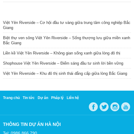
TIN NỔI BẬT
Việt Yên Riverside – Cơ hội đầu tư vàng giữa trung tâm công nghiệp Bắc
Giang
Biệt thự ven sông Việt Yên Riverside – Sống thượng lưu giữa miền xanh
Bắc Giang
Liền kề Việt Yên Riverside – Không gian sống xanh giữa lòng đô thị
Shophouse Việt Yên Riverside – Điểm sáng đầu tư sinh lời bền vững
Việt Yên Riverside – Khu đô thị sinh thái đẳng cấp giữa lòng Bắc Giang
Trang chủ
Tin tức
Dự án
Pháp lý
Liên hệ
THÔNG TIN DỰ ÁN HÀ NỘI
Tel: 0986 866 790