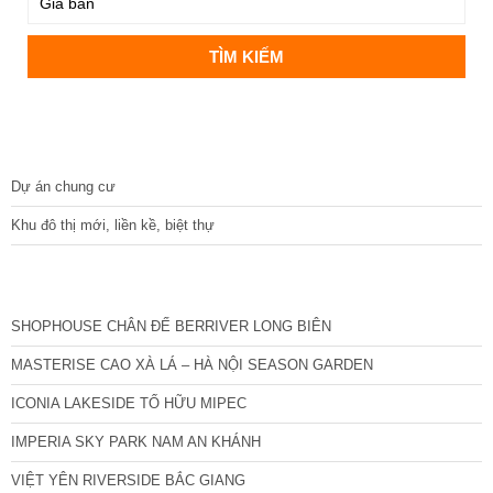
DỰ ÁN
Dự án chung cư
Khu đô thị mới, liền kề, biệt thự
CÁC DỰ ÁN MỚI NHẤT
SHOPHOUSE CHÂN ĐẾ BERRIVER LONG BIÊN
MASTERISE CAO XÀ LÁ – HÀ NỘI SEASON GARDEN
ICONIA LAKESIDE TỐ HỮU MIPEC
IMPERIA SKY PARK NAM AN KHÁNH
VIỆT YÊN RIVERSIDE BẮC GIANG