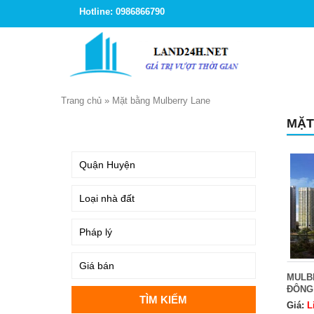
Hotline: 0986866790
Trang chủ
»
Mặt bằng Mulberry Lane
MẶT
TÌM KIẾM
MULB
ĐÔNG
Giá:
L