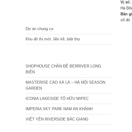
Vị trí:
Hà Đôn
Bàn g
DỰ ÁN
sổ đỏ
Dự án chung cư
Khu đô thị mới, liền kề, biệt thự
CÁC DỰ ÁN MỚI NHẤT
SHOPHOUSE CHÂN ĐẾ BERRIVER LONG
BIÊN
MASTERISE CAO XÀ LÁ – HÀ NỘI SEASON
GARDEN
ICONIA LAKESIDE TỐ HỮU MIPEC
IMPERIA SKY PARK NAM AN KHÁNH
VIỆT YÊN RIVERSIDE BẮC GIANG