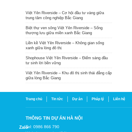
TIN NỔI BẬT
Việt Yên Riverside – Cơ hội đầu tư vàng giữa
trung tâm công nghiệp Bắc Giang
Biệt thự ven sông Việt Yên Riverside – Sống
thượng lưu giữa miền xanh Bắc Giang
Liền kề Việt Yên Riverside – Không gian sống
xanh giữa lòng đô thị
Shophouse Việt Yên Riverside – Điểm sáng đầu
tư sinh lời bền vững
Việt Yên Riverside – Khu đô thị sinh thái đẳng cấp
giữa lòng Bắc Giang
Trang chủ
Tin tức
Dự án
Pháp lý
Liên hệ
THÔNG TIN DỰ ÁN HÀ NỘI
Tel: 0986 866 790
Zalo