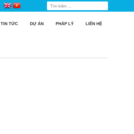
TIN TỨC
DỰ ÁN
PHÁP LÝ
LIÊN HỆ