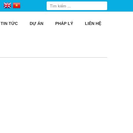
TIN TỨC
DỰ ÁN
PHÁP LÝ
LIÊN HỆ