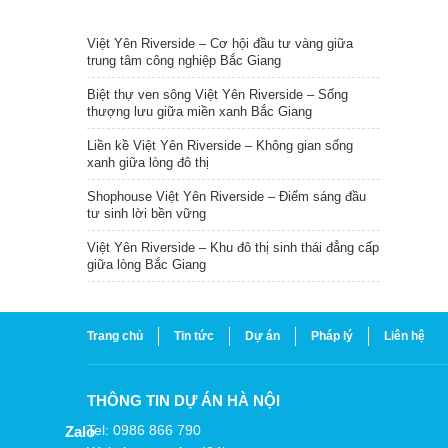
TIN NỔI BẬT
Việt Yên Riverside – Cơ hội đầu tư vàng giữa
trung tâm công nghiệp Bắc Giang
Biệt thự ven sông Việt Yên Riverside – Sống
thượng lưu giữa miền xanh Bắc Giang
Liền kề Việt Yên Riverside – Không gian sống
xanh giữa lòng đô thị
Shophouse Việt Yên Riverside – Điểm sáng đầu
tư sinh lời bền vững
Việt Yên Riverside – Khu đô thị sinh thái đẳng cấp
giữa lòng Bắc Giang
Trang chủ
Tin tức
Dự án
Pháp lý
Liên hệ
THÔNG TIN DỰ ÁN HÀ NỘI
Tel: 0986 866 790
Zalo