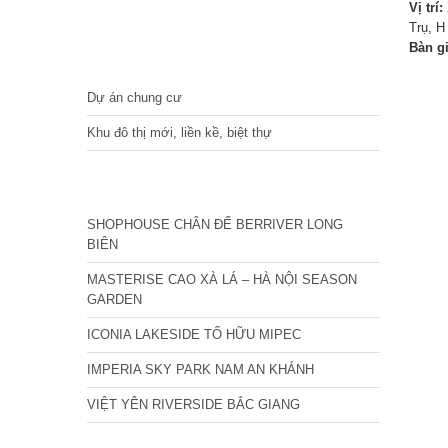
Vị trí:
Trụ, H
Bàn g
DỰ ÁN
Dự án chung cư
Khu đô thị mới, liền kề, biệt thự
CÁC DỰ ÁN MỚI NHẤT
SHOPHOUSE CHÂN ĐẾ BERRIVER LONG
BIÊN
MASTERISE CAO XÀ LÁ – HÀ NỘI SEASON
GARDEN
ICONIA LAKESIDE TỐ HỮU MIPEC
IMPERIA SKY PARK NAM AN KHÁNH
VIỆT YÊN RIVERSIDE BẮC GIANG