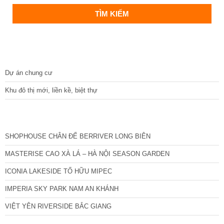
DỰ ÁN
Dự án chung cư
Khu đô thị mới, liền kề, biệt thự
CÁC DỰ ÁN MỚI NHẤT
SHOPHOUSE CHÂN ĐẾ BERRIVER LONG BIÊN
MASTERISE CAO XÀ LÁ – HÀ NỘI SEASON GARDEN
ICONIA LAKESIDE TỐ HỮU MIPEC
IMPERIA SKY PARK NAM AN KHÁNH
VIỆT YÊN RIVERSIDE BẮC GIANG