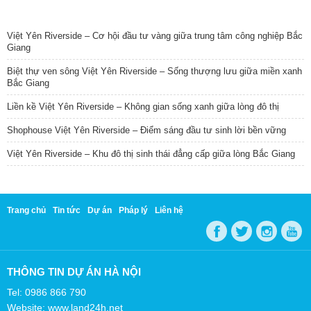
TIN NỔI BẬT
Việt Yên Riverside – Cơ hội đầu tư vàng giữa trung tâm công nghiệp Bắc
Giang
Biệt thự ven sông Việt Yên Riverside – Sống thượng lưu giữa miền xanh
Bắc Giang
Liền kề Việt Yên Riverside – Không gian sống xanh giữa lòng đô thị
Shophouse Việt Yên Riverside – Điểm sáng đầu tư sinh lời bền vững
Việt Yên Riverside – Khu đô thị sinh thái đẳng cấp giữa lòng Bắc Giang
Trang chủ
Tin tức
Dự án
Pháp lý
Liên hệ
THÔNG TIN DỰ ÁN HÀ NỘI
Tel: 0986 866 790
Website: www.land24h.net