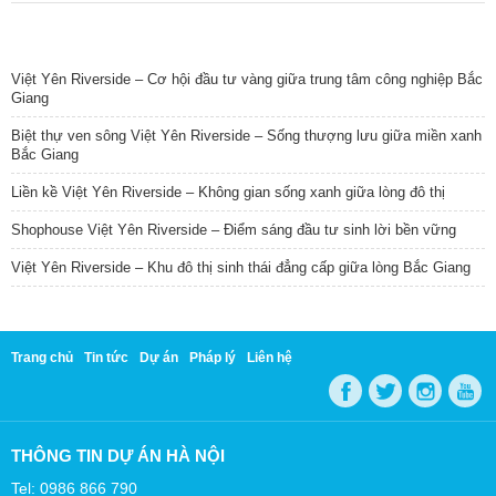
TIN NỔI BẬT
Việt Yên Riverside – Cơ hội đầu tư vàng giữa trung tâm công nghiệp Bắc
Giang
Biệt thự ven sông Việt Yên Riverside – Sống thượng lưu giữa miền xanh
Bắc Giang
Liền kề Việt Yên Riverside – Không gian sống xanh giữa lòng đô thị
Shophouse Việt Yên Riverside – Điểm sáng đầu tư sinh lời bền vững
Việt Yên Riverside – Khu đô thị sinh thái đẳng cấp giữa lòng Bắc Giang
Trang chủ
Tin tức
Dự án
Pháp lý
Liên hệ
THÔNG TIN DỰ ÁN HÀ NỘI
Tel: 0986 866 790