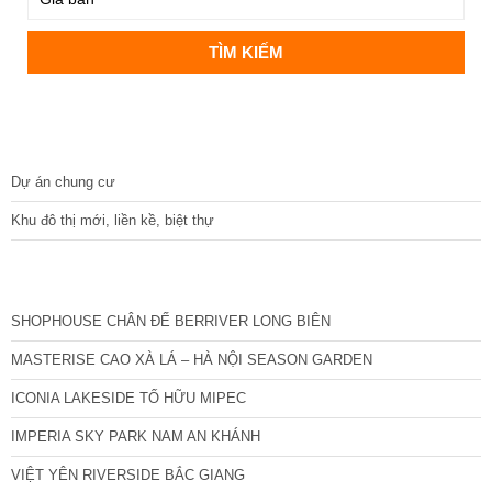
DỰ ÁN
Dự án chung cư
Khu đô thị mới, liền kề, biệt thự
CÁC DỰ ÁN MỚI NHẤT
SHOPHOUSE CHÂN ĐẾ BERRIVER LONG BIÊN
MASTERISE CAO XÀ LÁ – HÀ NỘI SEASON GARDEN
ICONIA LAKESIDE TỐ HỮU MIPEC
IMPERIA SKY PARK NAM AN KHÁNH
VIỆT YÊN RIVERSIDE BẮC GIANG