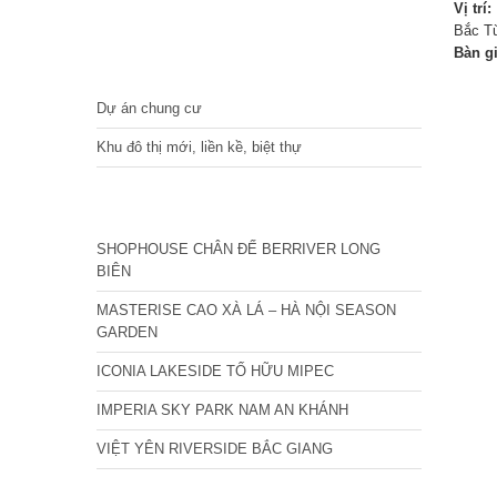
Vị trí:
Bắc Từ
Bàn g
DỰ ÁN
Dự án chung cư
Khu đô thị mới, liền kề, biệt thự
CÁC DỰ ÁN MỚI NHẤT
SHOPHOUSE CHÂN ĐẾ BERRIVER LONG
BIÊN
MASTERISE CAO XÀ LÁ – HÀ NỘI SEASON
GARDEN
ICONIA LAKESIDE TỐ HỮU MIPEC
IMPERIA SKY PARK NAM AN KHÁNH
VIỆT YÊN RIVERSIDE BẮC GIANG