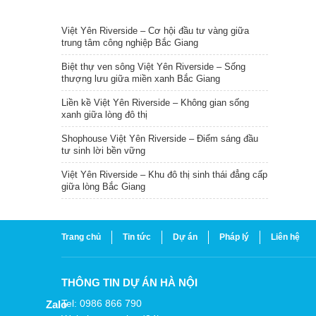
TIN NỔI BẬT
Việt Yên Riverside – Cơ hội đầu tư vàng giữa
trung tâm công nghiệp Bắc Giang
Biệt thự ven sông Việt Yên Riverside – Sống
thượng lưu giữa miền xanh Bắc Giang
Liền kề Việt Yên Riverside – Không gian sống
xanh giữa lòng đô thị
Shophouse Việt Yên Riverside – Điểm sáng đầu
tư sinh lời bền vững
Việt Yên Riverside – Khu đô thị sinh thái đẳng cấp
giữa lòng Bắc Giang
Trang chủ
Tin tức
Dự án
Pháp lý
Liên hệ
THÔNG TIN DỰ ÁN HÀ NỘI
Tel: 0986 866 790
Zalo