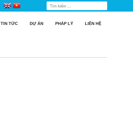
TIN TỨC
DỰ ÁN
PHÁP LÝ
LIÊN HỆ