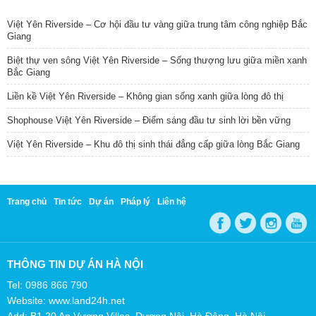
TIN NỔI BẬT
Việt Yên Riverside – Cơ hội đầu tư vàng giữa trung tâm công nghiệp Bắc
Giang
Biệt thự ven sông Việt Yên Riverside – Sống thượng lưu giữa miền xanh
Bắc Giang
Liền kề Việt Yên Riverside – Không gian sống xanh giữa lòng đô thị
Shophouse Việt Yên Riverside – Điểm sáng đầu tư sinh lời bền vững
Việt Yên Riverside – Khu đô thị sinh thái đẳng cấp giữa lòng Bắc Giang
Trang chủ
Tin tức
Dự án
Pháp lý
Liên hệ
THÔNG TIN DỰ ÁN HÀ NỘI
Tel: 0986 866 790
Website: www.land24h.net