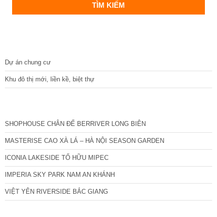
DỰ ÁN
Dự án chung cư
Khu đô thị mới, liền kề, biệt thự
CÁC DỰ ÁN MỚI NHẤT
SHOPHOUSE CHÂN ĐẾ BERRIVER LONG BIÊN
MASTERISE CAO XÀ LÁ – HÀ NỘI SEASON GARDEN
ICONIA LAKESIDE TỐ HỮU MIPEC
IMPERIA SKY PARK NAM AN KHÁNH
VIỆT YÊN RIVERSIDE BẮC GIANG