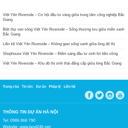
TIN NỔI BẬT
Việt Yên Riverside – Cơ hội đầu tư vàng giữa trung tâm công nghiệp Bắc
Giang
Biệt thự ven sông Việt Yên Riverside – Sống thượng lưu giữa miền xanh
Bắc Giang
Liền kề Việt Yên Riverside – Không gian sống xanh giữa lòng đô thị
Shophouse Việt Yên Riverside – Điểm sáng đầu tư sinh lời bền vững
Việt Yên Riverside – Khu đô thị sinh thái đẳng cấp giữa lòng Bắc Giang
Trang chủ
Tin tức
Dự án
Pháp lý
Liên hệ
THÔNG TIN DỰ ÁN HÀ NỘI
Tel: 0986 866 790
Website: www.land24h.net