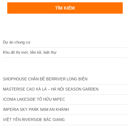
DỰ ÁN
Dự án chung cư
Khu đô thị mới, liền kề, biệt thự
CÁC DỰ ÁN MỚI NHẤT
SHOPHOUSE CHÂN ĐẾ BERRIVER LONG BIÊN
MASTERISE CAO XÀ LÁ – HÀ NỘI SEASON GARDEN
ICONIA LAKESIDE TỐ HỮU MIPEC
IMPERIA SKY PARK NAM AN KHÁNH
VIỆT YÊN RIVERSIDE BẮC GIANG