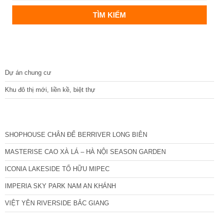
DỰ ÁN
Dự án chung cư
Khu đô thị mới, liền kề, biệt thự
CÁC DỰ ÁN MỚI NHẤT
SHOPHOUSE CHÂN ĐẾ BERRIVER LONG BIÊN
MASTERISE CAO XÀ LÁ – HÀ NỘI SEASON GARDEN
ICONIA LAKESIDE TỐ HỮU MIPEC
IMPERIA SKY PARK NAM AN KHÁNH
VIỆT YÊN RIVERSIDE BẮC GIANG