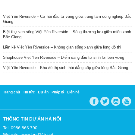
TIN NỔI BẬT
Việt Yên Riverside – Cơ hội đầu tư vàng giữa trung tâm công nghiệp Bắc
Giang
Biệt thự ven sông Việt Yên Riverside – Sống thượng lưu giữa miền xanh
Bắc Giang
Liền kề Việt Yên Riverside – Không gian sống xanh giữa lòng đô thị
Shophouse Việt Yên Riverside – Điểm sáng đầu tư sinh lời bền vững
Việt Yên Riverside – Khu đô thị sinh thái đẳng cấp giữa lòng Bắc Giang
Trang chủ
Tin tức
Dự án
Pháp lý
Liên hệ
THÔNG TIN DỰ ÁN HÀ NỘI
Tel: 0986 866 790
Website: www.land24h.net