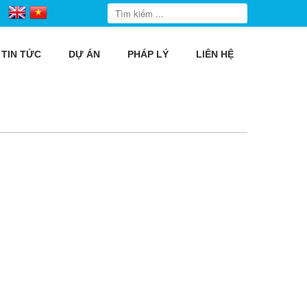
TIN TỨC
DỰ ÁN
PHÁP LÝ
LIÊN HỆ