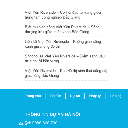
TIN NỔI BẬT
Việt Yên Riverside – Cơ hội đầu tư vàng giữa
trung tâm công nghiệp Bắc Giang
Biệt thự ven sông Việt Yên Riverside – Sống
thượng lưu giữa miền xanh Bắc Giang
Liền kề Việt Yên Riverside – Không gian sống
xanh giữa lòng đô thị
Shophouse Việt Yên Riverside – Điểm sáng đầu
tư sinh lời bền vững
Việt Yên Riverside – Khu đô thị sinh thái đẳng cấp
giữa lòng Bắc Giang
Trang chủ
Tin tức
Dự án
Pháp lý
Liên hệ
THÔNG TIN DỰ ÁN HÀ NỘI
Tel: 0986 866 790
Zalo