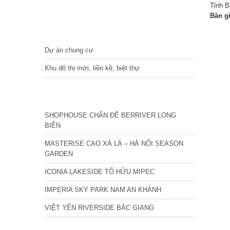
Tỉnh B
Bàn g
DỰ ÁN
Dự án chung cư
Khu đô thị mới, liền kề, biệt thự
CÁC DỰ ÁN MỚI NHẤT
SHOPHOUSE CHÂN ĐẾ BERRIVER LONG
BIÊN
MASTERISE CAO XÀ LÁ – HÀ NỘI SEASON
GARDEN
ICONIA LAKESIDE TỐ HỮU MIPEC
IMPERIA SKY PARK NAM AN KHÁNH
VIỆT YÊN RIVERSIDE BẮC GIANG