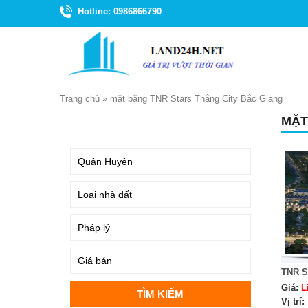
Hotline: 0986866790
Trang chủ
»
mặt bằng TNR Stars Thắng City Bắc Giang
MẶT
TÌM KIẾM
TNR S
Giá:
L
Vị trí: