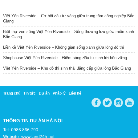
TIN NỔI BẬT
Việt Yên Riverside – Cơ hội đầu tư vàng giữa trung tâm công nghiệp Bắc
Giang
Biệt thự ven sông Việt Yên Riverside – Sống thượng lưu giữa miền xanh
Bắc Giang
Liền kề Việt Yên Riverside – Không gian sống xanh giữa lòng đô thị
Shophouse Việt Yên Riverside – Điểm sáng đầu tư sinh lời bền vững
Việt Yên Riverside – Khu đô thị sinh thái đẳng cấp giữa lòng Bắc Giang
Trang chủ
Tin tức
Dự án
Pháp lý
Liên hệ
THÔNG TIN DỰ ÁN HÀ NỘI
Tel: 0986 866 790
Website: www.land24h.net