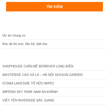
DỰ ÁN
Dự án chung cư
Khu đô thị mới, liền kề, biệt thự
CÁC DỰ ÁN MỚI NHẤT
SHOPHOUSE CHÂN ĐẾ BERRIVER LONG BIÊN
MASTERISE CAO XÀ LÁ – HÀ NỘI SEASON GARDEN
ICONIA LAKESIDE TỐ HỮU MIPEC
IMPERIA SKY PARK NAM AN KHÁNH
VIỆT YÊN RIVERSIDE BẮC GIANG