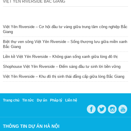
VIỆT YÊN RIVERSIDE BẮC GIANG
TIN NỔI BẬT
Việt Yên Riverside – Cơ hội đầu tư vàng giữa trung tâm công nghiệp Bắc
Giang
Biệt thự ven sông Việt Yên Riverside – Sống thượng lưu giữa miền xanh
Bắc Giang
Liền kề Việt Yên Riverside – Không gian sống xanh giữa lòng đô thị
Shophouse Việt Yên Riverside – Điểm sáng đầu tư sinh lời bền vững
Việt Yên Riverside – Khu đô thị sinh thái đẳng cấp giữa lòng Bắc Giang
Trang chủ
Tin tức
Dự án
Pháp lý
Liên hệ
THÔNG TIN DỰ ÁN HÀ NỘI