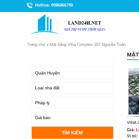
Hotline: 0986866790
Trang chủ
»
Mặt bằng Viha Complex 107 Nguyễn Tuân
MẶT
TÌM KIẾM
VIHA
Giá:
L
Vị trí: