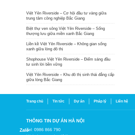
TIN NỔI BẬT
Việt Yên Riverside – Cơ hội đầu tư vàng giữa
trung tâm công nghiệp Bắc Giang
Biệt thự ven sông Việt Yên Riverside – Sống
thượng lưu giữa miền xanh Bắc Giang
Liền kề Việt Yên Riverside – Không gian sống
xanh giữa lòng đô thị
Shophouse Việt Yên Riverside – Điểm sáng đầu
tư sinh lời bền vững
Việt Yên Riverside – Khu đô thị sinh thái đẳng cấp
giữa lòng Bắc Giang
Trang chủ
Tin tức
Dự án
Pháp lý
Liên hệ
THÔNG TIN DỰ ÁN HÀ NỘI
Tel: 0986 866 790
Zalo