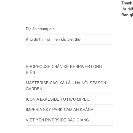
Thanh
Hà Nội
Bàn g
DỰ ÁN
Dự án chung cư
Khu đô thị mới, liền kề, biệt thự
CÁC DỰ ÁN MỚI NHẤT
SHOPHOUSE CHÂN ĐẾ BERRIVER LONG
BIÊN
MASTERISE CAO XÀ LÁ – HÀ NỘI SEASON
GARDEN
ICONIA LAKESIDE TỐ HỮU MIPEC
IMPERIA SKY PARK NAM AN KHÁNH
VIỆT YÊN RIVERSIDE BẮC GIANG