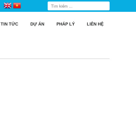
TIN TỨC
DỰ ÁN
PHÁP LÝ
LIÊN HỆ