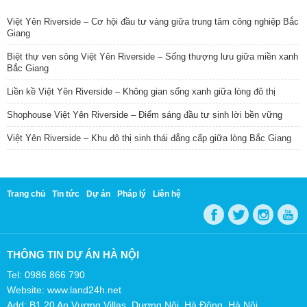
Việt Yên Riverside – Cơ hội đầu tư vàng giữa trung tâm công nghiệp Bắc
Giang
Biệt thự ven sông Việt Yên Riverside – Sống thượng lưu giữa miền xanh
Bắc Giang
Liền kề Việt Yên Riverside – Không gian sống xanh giữa lòng đô thị
Shophouse Việt Yên Riverside – Điểm sáng đầu tư sinh lời bền vững
Việt Yên Riverside – Khu đô thị sinh thái đẳng cấp giữa lòng Bắc Giang
Trang chủ
Tin tức
Dự án
Pháp lý
Liên hệ
THÔNG TIN DỰ ÁN HÀ NỘI
Tel: 0986 866 790
Website: www.land24h.net
Add: B1.20 An Vượng Villas, Dương Nội, Hà Đông, Hà Nội