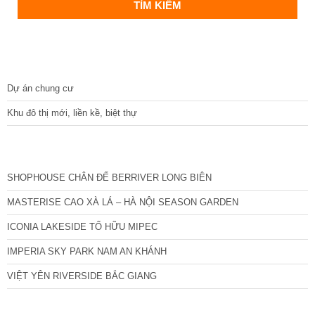
DỰ ÁN
Dự án chung cư
Khu đô thị mới, liền kề, biệt thự
CÁC DỰ ÁN MỚI NHẤT
SHOPHOUSE CHÂN ĐẾ BERRIVER LONG BIÊN
MASTERISE CAO XÀ LÁ – HÀ NỘI SEASON GARDEN
ICONIA LAKESIDE TỐ HỮU MIPEC
IMPERIA SKY PARK NAM AN KHÁNH
VIỆT YÊN RIVERSIDE BẮC GIANG
TIN NỔI BẬT