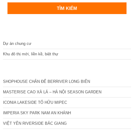
DỰ ÁN
Dự án chung cư
Khu đô thị mới, liền kề, biệt thự
CÁC DỰ ÁN MỚI NHẤT
SHOPHOUSE CHÂN ĐẾ BERRIVER LONG BIÊN
MASTERISE CAO XÀ LÁ – HÀ NỘI SEASON GARDEN
ICONIA LAKESIDE TỐ HỮU MIPEC
IMPERIA SKY PARK NAM AN KHÁNH
VIỆT YÊN RIVERSIDE BẮC GIANG