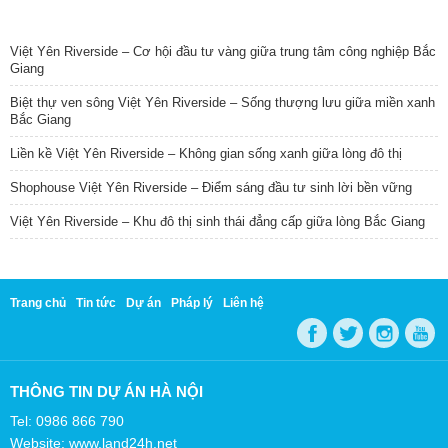
TIN NỔI BẬT
Việt Yên Riverside – Cơ hội đầu tư vàng giữa trung tâm công nghiệp Bắc
Giang
Biệt thự ven sông Việt Yên Riverside – Sống thượng lưu giữa miền xanh
Bắc Giang
Liền kề Việt Yên Riverside – Không gian sống xanh giữa lòng đô thị
Shophouse Việt Yên Riverside – Điểm sáng đầu tư sinh lời bền vững
Việt Yên Riverside – Khu đô thị sinh thái đẳng cấp giữa lòng Bắc Giang
Trang chủ
Tin tức
Dự án
Pháp lý
Liên hệ
THÔNG TIN DỰ ÁN HÀ NỘI
Tel: 0986 866 790
Website: www.land24h.net