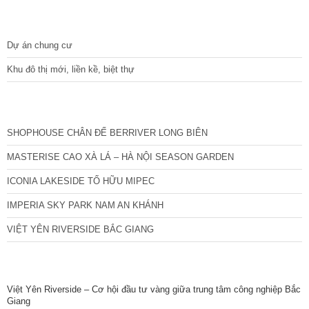
DỰ ÁN
Dự án chung cư
Khu đô thị mới, liền kề, biệt thự
CÁC DỰ ÁN MỚI NHẤT
SHOPHOUSE CHÂN ĐẾ BERRIVER LONG BIÊN
MASTERISE CAO XÀ LÁ – HÀ NỘI SEASON GARDEN
ICONIA LAKESIDE TỐ HỮU MIPEC
IMPERIA SKY PARK NAM AN KHÁNH
VIỆT YÊN RIVERSIDE BẮC GIANG
TIN NỔI BẬT
Việt Yên Riverside – Cơ hội đầu tư vàng giữa trung tâm công nghiệp Bắc
Giang