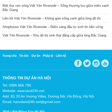
Biệt thự ven sông Việt Yên Riverside – Sống thượng lưu giữa miền xanh
Bắc Giang
Liền kề Việt Yên Riverside – Không gian sống xanh giữa lòng đô thị
Shophouse Việt Yên Riverside – Điểm sáng đầu tư sinh lời bền vững
Việt Yên Riverside – Khu đô thị sinh thái đẳng cấp giữa lòng Bắc Giang
Trang chủ
Tin tức
Dự án
Pháp lý
Liên hệ
THÔNG TIN DỰ ÁN HÀ NỘI
Tel: 0986 866 790
Website: www.land24h.net
Add: B1.20 An Vượng Villas, Dương Nội, Hà Đông, Hà Nội
Email: hanoiland24h.net@gmail.com
2016 |
Bất Động Sản Hà Nội