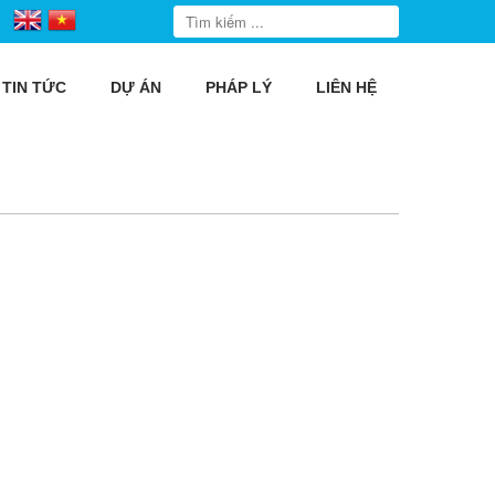
TIN TỨC
DỰ ÁN
PHÁP LÝ
LIÊN HỆ