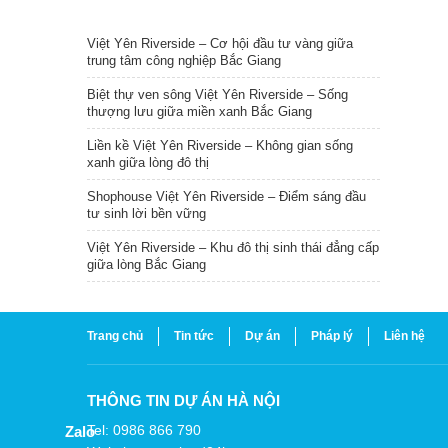
TIN NỔI BẬT
Việt Yên Riverside – Cơ hội đầu tư vàng giữa
trung tâm công nghiệp Bắc Giang
Biệt thự ven sông Việt Yên Riverside – Sống
thượng lưu giữa miền xanh Bắc Giang
Liền kề Việt Yên Riverside – Không gian sống
xanh giữa lòng đô thị
Shophouse Việt Yên Riverside – Điểm sáng đầu
tư sinh lời bền vững
Việt Yên Riverside – Khu đô thị sinh thái đẳng cấp
giữa lòng Bắc Giang
Trang chủ
Tin tức
Dự án
Pháp lý
Liên hệ
THÔNG TIN DỰ ÁN HÀ NỘI
Tel: 0986 866 790
Zalo