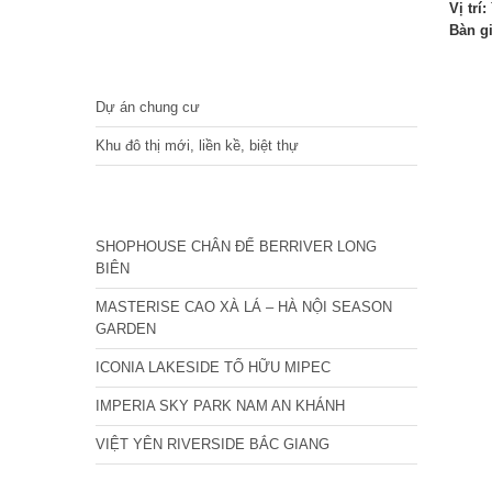
Vị trí:
Bàn g
DỰ ÁN
Dự án chung cư
Khu đô thị mới, liền kề, biệt thự
CÁC DỰ ÁN MỚI NHẤT
SHOPHOUSE CHÂN ĐẾ BERRIVER LONG
BIÊN
MASTERISE CAO XÀ LÁ – HÀ NỘI SEASON
GARDEN
ICONIA LAKESIDE TỐ HỮU MIPEC
IMPERIA SKY PARK NAM AN KHÁNH
VIỆT YÊN RIVERSIDE BẮC GIANG