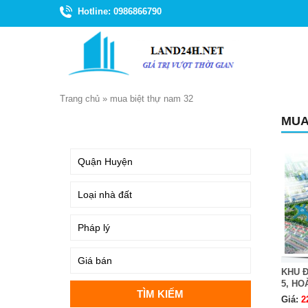
Hotline: 0986866790
Trang chủ
»
mua biệt thự nam 32
MUA
TÌM KIẾM
KHU Đ
5, HOÀ
Giá:
2