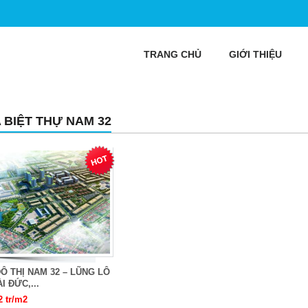
TRANG CHỦ
GIỚI THIỆU
 BIỆT THỰ NAM 32
Ô THỊ NAM 32 – LŨNG LÔ
I ĐỨC,...
2 tr/m2