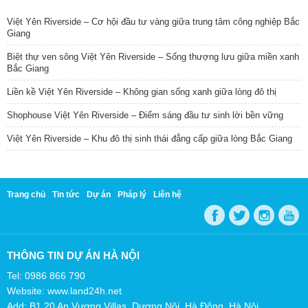
Việt Yên Riverside – Cơ hội đầu tư vàng giữa trung tâm công nghiệp Bắc
Giang
Biệt thự ven sông Việt Yên Riverside – Sống thượng lưu giữa miền xanh
Bắc Giang
Liền kề Việt Yên Riverside – Không gian sống xanh giữa lòng đô thị
Shophouse Việt Yên Riverside – Điểm sáng đầu tư sinh lời bền vững
Việt Yên Riverside – Khu đô thị sinh thái đẳng cấp giữa lòng Bắc Giang
Trang chủ
Tin tức
Dự án
Pháp lý
Liên hệ
THÔNG TIN DỰ ÁN HÀ NỘI
Tel: 0986 866 790
Website: www.land24h.net
Add: B1.20 An Vượng Villas, Dương Nội, Hà Đông, Hà Nội