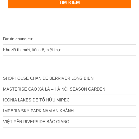
DỰ ÁN
Dự án chung cư
Khu đô thị mới, liền kề, biệt thự
CÁC DỰ ÁN MỚI NHẤT
SHOPHOUSE CHÂN ĐẾ BERRIVER LONG BIÊN
MASTERISE CAO XÀ LÁ – HÀ NỘI SEASON GARDEN
ICONIA LAKESIDE TỐ HỮU MIPEC
IMPERIA SKY PARK NAM AN KHÁNH
VIỆT YÊN RIVERSIDE BẮC GIANG
TIN NỔI BẬT