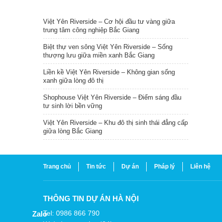
TIN NỔI BẬT
Việt Yên Riverside – Cơ hội đầu tư vàng giữa
trung tâm công nghiệp Bắc Giang
Biệt thự ven sông Việt Yên Riverside – Sống
thượng lưu giữa miền xanh Bắc Giang
Liền kề Việt Yên Riverside – Không gian sống
xanh giữa lòng đô thị
Shophouse Việt Yên Riverside – Điểm sáng đầu
tư sinh lời bền vững
Việt Yên Riverside – Khu đô thị sinh thái đẳng cấp
giữa lòng Bắc Giang
Trang chủ
Tin tức
Dự án
Pháp lý
Liên hệ
THÔNG TIN DỰ ÁN HÀ NỘI
Tel: 0986 866 790
Zalo