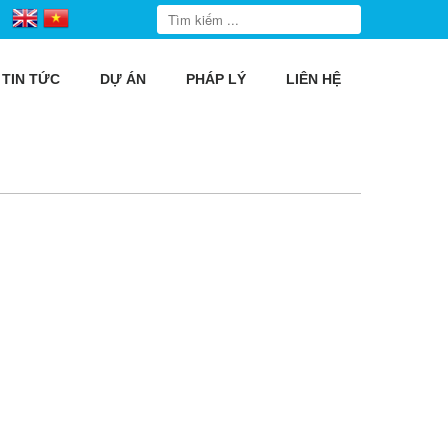
TIN TỨC
DỰ ÁN
PHÁP LÝ
LIÊN HỆ