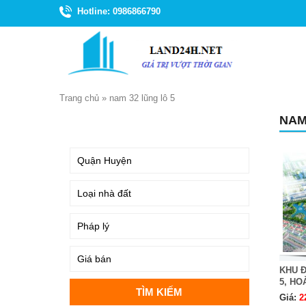
Hotline: 0986866790
Trang chủ
»
nam 32 lũng lô 5
NAM
TÌM KIẾM
KHU Đ
5, HOÀ
Giá:
2