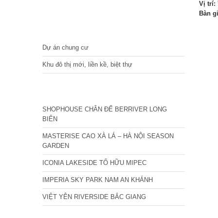
Vị trí:
Bàn g
DỰ ÁN
Dự án chung cư
Khu đô thị mới, liền kề, biệt thự
CÁC DỰ ÁN MỚI NHẤT
SHOPHOUSE CHÂN ĐẾ BERRIVER LONG
BIÊN
MASTERISE CAO XÀ LÁ – HÀ NỘI SEASON
GARDEN
ICONIA LAKESIDE TỐ HỮU MIPEC
IMPERIA SKY PARK NAM AN KHÁNH
VIỆT YÊN RIVERSIDE BẮC GIANG