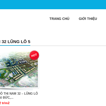
TRANG CHỦ
GIỚI THIỆU
 32 LŨNG LÔ 5
Ô THỊ NAM 32 – LŨNG LÔ
I ĐỨC,...
2 tr/m2