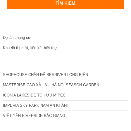
DỰ ÁN
Dự án chung cư
Khu đô thị mới, liền kề, biệt thự
CÁC DỰ ÁN MỚI NHẤT
SHOPHOUSE CHÂN ĐẾ BERRIVER LONG BIÊN
MASTERISE CAO XÀ LÁ – HÀ NỘI SEASON GARDEN
ICONIA LAKESIDE TỐ HỮU MIPEC
IMPERIA SKY PARK NAM AN KHÁNH
VIỆT YÊN RIVERSIDE BẮC GIANG