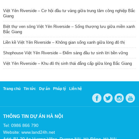
TIN NỔI BẬT
Việt Yên Riverside – Cơ hội đầu tư vàng giữa trung tâm công nghiệp Bắc
Giang
Biệt thự ven sông Việt Yên Riverside – Sống thượng lưu giữa miền xanh
Bắc Giang
Liền kề Việt Yên Riverside – Không gian sống xanh giữa lòng đô thị
Shophouse Việt Yên Riverside – Điểm sáng đầu tư sinh lời bền vững
Việt Yên Riverside – Khu đô thị sinh thái đẳng cấp giữa lòng Bắc Giang
Trang chủ
Tin tức
Dự án
Pháp lý
Liên hệ
THÔNG TIN DỰ ÁN HÀ NỘI
Tel: 0986 866 790
Website: www.land24h.net