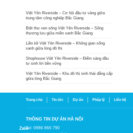
TIN NỔI BẬT
Việt Yên Riverside – Cơ hội đầu tư vàng giữa
trung tâm công nghiệp Bắc Giang
Biệt thự ven sông Việt Yên Riverside – Sống
thượng lưu giữa miền xanh Bắc Giang
Liền kề Việt Yên Riverside – Không gian sống
xanh giữa lòng đô thị
Shophouse Việt Yên Riverside – Điểm sáng đầu
tư sinh lời bền vững
Việt Yên Riverside – Khu đô thị sinh thái đẳng cấp
giữa lòng Bắc Giang
Trang chủ
Tin tức
Dự án
Pháp lý
Liên hệ
THÔNG TIN DỰ ÁN HÀ NỘI
Tel: 0986 866 790
Zalo