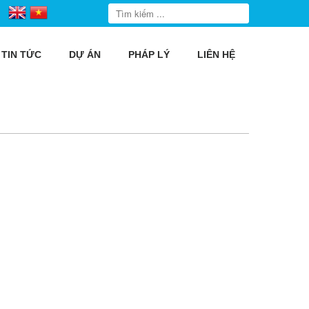
TIN TỨC
DỰ ÁN
PHÁP LÝ
LIÊN HỆ