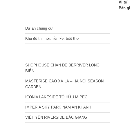
Vị trí:
Bàn g
DỰ ÁN
Dự án chung cư
Khu đô thị mới, liền kề, biệt thự
CÁC DỰ ÁN MỚI NHẤT
SHOPHOUSE CHÂN ĐẾ BERRIVER LONG
BIÊN
MASTERISE CAO XÀ LÁ – HÀ NỘI SEASON
GARDEN
ICONIA LAKESIDE TỐ HỮU MIPEC
IMPERIA SKY PARK NAM AN KHÁNH
VIỆT YÊN RIVERSIDE BẮC GIANG