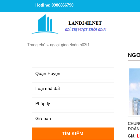
Hotline: 0986866790
Trang chủ
»
ngoại giao đoàn n03t1
NGO
TÌM KIẾM
CHUNG
ĐOÀN
Giá:
L