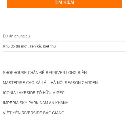
DỰ ÁN
Dự án chung cư
Khu đô thị mới, liền kề, biệt thự
CÁC DỰ ÁN MỚI NHẤT
SHOPHOUSE CHÂN ĐẾ BERRIVER LONG BIÊN
MASTERISE CAO XÀ LÁ – HÀ NỘI SEASON GARDEN
ICONIA LAKESIDE TỐ HỮU MIPEC
IMPERIA SKY PARK NAM AN KHÁNH
VIỆT YÊN RIVERSIDE BẮC GIANG
TIN NỔI BẬT