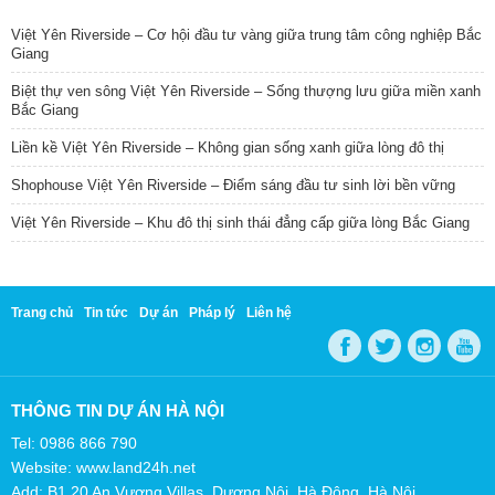
Việt Yên Riverside – Cơ hội đầu tư vàng giữa trung tâm công nghiệp Bắc
Giang
Biệt thự ven sông Việt Yên Riverside – Sống thượng lưu giữa miền xanh
Bắc Giang
Liền kề Việt Yên Riverside – Không gian sống xanh giữa lòng đô thị
Shophouse Việt Yên Riverside – Điểm sáng đầu tư sinh lời bền vững
Việt Yên Riverside – Khu đô thị sinh thái đẳng cấp giữa lòng Bắc Giang
Trang chủ
Tin tức
Dự án
Pháp lý
Liên hệ
THÔNG TIN DỰ ÁN HÀ NỘI
Tel: 0986 866 790
Website: www.land24h.net
Add: B1.20 An Vượng Villas, Dương Nội, Hà Đông, Hà Nội