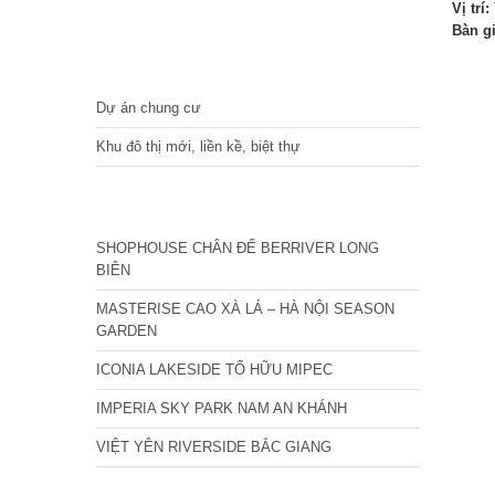
Vị trí:
Bàn g
DỰ ÁN
Dự án chung cư
Khu đô thị mới, liền kề, biệt thự
CÁC DỰ ÁN MỚI NHẤT
SHOPHOUSE CHÂN ĐẾ BERRIVER LONG
BIÊN
MASTERISE CAO XÀ LÁ – HÀ NỘI SEASON
GARDEN
ICONIA LAKESIDE TỐ HỮU MIPEC
IMPERIA SKY PARK NAM AN KHÁNH
VIỆT YÊN RIVERSIDE BẮC GIANG