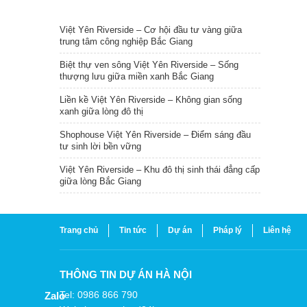
TIN NỔI BẬT
Việt Yên Riverside – Cơ hội đầu tư vàng giữa
trung tâm công nghiệp Bắc Giang
Biệt thự ven sông Việt Yên Riverside – Sống
thượng lưu giữa miền xanh Bắc Giang
Liền kề Việt Yên Riverside – Không gian sống
xanh giữa lòng đô thị
Shophouse Việt Yên Riverside – Điểm sáng đầu
tư sinh lời bền vững
Việt Yên Riverside – Khu đô thị sinh thái đẳng cấp
giữa lòng Bắc Giang
Trang chủ
Tin tức
Dự án
Pháp lý
Liên hệ
THÔNG TIN DỰ ÁN HÀ NỘI
Tel: 0986 866 790
Zalo