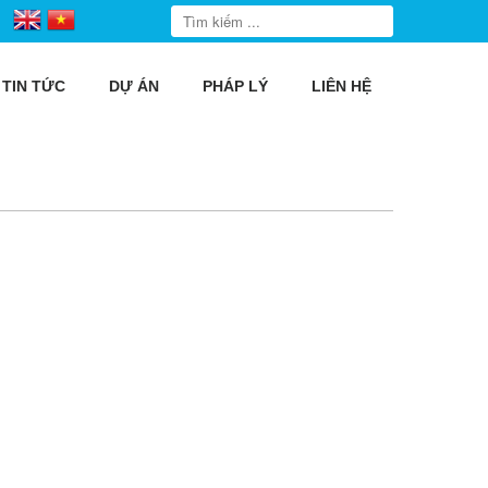
TIN TỨC
DỰ ÁN
PHÁP LÝ
LIÊN HỆ