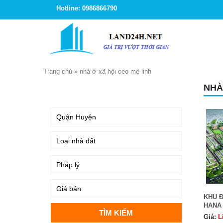
Hotline: 0986866790
Trang chủ
»
nhà ở xã hội ceo mê linh
NHÀ
TÌM KIẾM
KHU Đ
HANA
Giá:
L