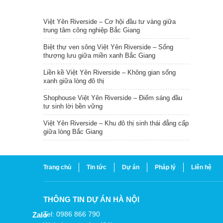
TIN NỔI BẬT
Việt Yên Riverside – Cơ hội đầu tư vàng giữa
trung tâm công nghiệp Bắc Giang
Biệt thự ven sông Việt Yên Riverside – Sống
thượng lưu giữa miền xanh Bắc Giang
Liền kề Việt Yên Riverside – Không gian sống
xanh giữa lòng đô thị
Shophouse Việt Yên Riverside – Điểm sáng đầu
tư sinh lời bền vững
Việt Yên Riverside – Khu đô thị sinh thái đẳng cấp
giữa lòng Bắc Giang
Trang chủ
Tin tức
Dự án
Pháp lý
Liên hệ
THÔNG TIN DỰ ÁN HÀ NỘI
Tel: 0986 866 790
Zalo