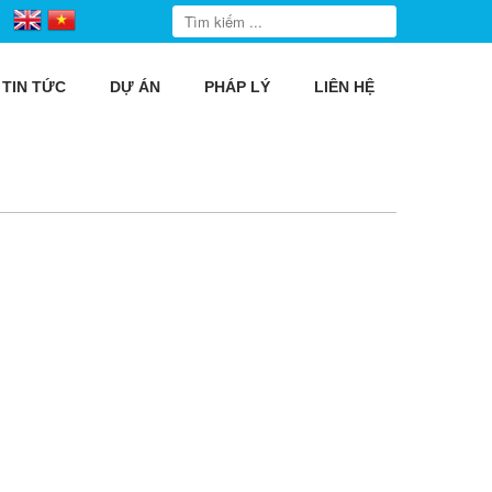
TIN TỨC
DỰ ÁN
PHÁP LÝ
LIÊN HỆ