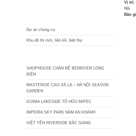
Vị trí:
Nội
Bàn g
DỰ ÁN
Dự án chung cư
Khu đô thị mới, liền kề, biệt thự
CÁC DỰ ÁN MỚI NHẤT
SHOPHOUSE CHÂN ĐẾ BERRIVER LONG
BIÊN
MASTERISE CAO XÀ LÁ – HÀ NỘI SEASON
GARDEN
ICONIA LAKESIDE TỐ HỮU MIPEC
IMPERIA SKY PARK NAM AN KHÁNH
VIỆT YÊN RIVERSIDE BẮC GIANG