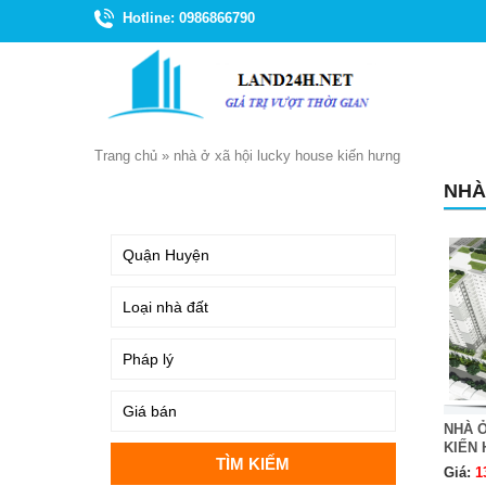
Hotline: 0986866790
Trang chủ
»
nhà ở xã hội lucky house kiến hưng
NHÀ
TÌM KIẾM
NHÀ 
KIẾN
Giá:
1