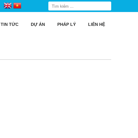
TIN TỨC
DỰ ÁN
PHÁP LÝ
LIÊN HỆ