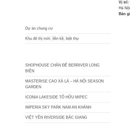
Vị trí:
Hà Nội
Bàn g
DỰ ÁN
Dự án chung cư
Khu đô thị mới, liền kề, biệt thự
CÁC DỰ ÁN MỚI NHẤT
SHOPHOUSE CHÂN ĐẾ BERRIVER LONG
BIÊN
MASTERISE CAO XÀ LÁ – HÀ NỘI SEASON
GARDEN
ICONIA LAKESIDE TỐ HỮU MIPEC
IMPERIA SKY PARK NAM AN KHÁNH
VIỆT YÊN RIVERSIDE BẮC GIANG