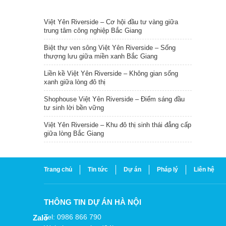
TIN NỔI BẬT
Việt Yên Riverside – Cơ hội đầu tư vàng giữa
trung tâm công nghiệp Bắc Giang
Biệt thự ven sông Việt Yên Riverside – Sống
thượng lưu giữa miền xanh Bắc Giang
Liền kề Việt Yên Riverside – Không gian sống
xanh giữa lòng đô thị
Shophouse Việt Yên Riverside – Điểm sáng đầu
tư sinh lời bền vững
Việt Yên Riverside – Khu đô thị sinh thái đẳng cấp
giữa lòng Bắc Giang
Trang chủ
Tin tức
Dự án
Pháp lý
Liên hệ
THÔNG TIN DỰ ÁN HÀ NỘI
Tel: 0986 866 790
Zalo