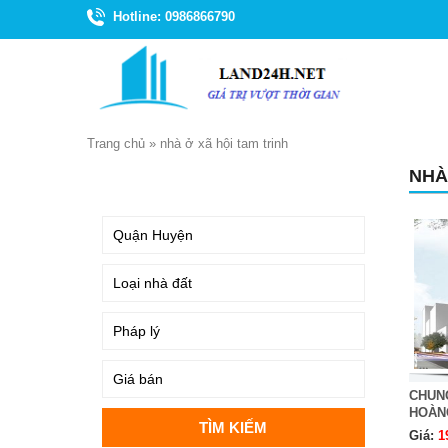
Hotline: 0986866790
Trang chủ
»
nhà ở xã hội tam trinh
NHÀ
TÌM KIẾM
CHUNG
HOÀNG
Giá:
1