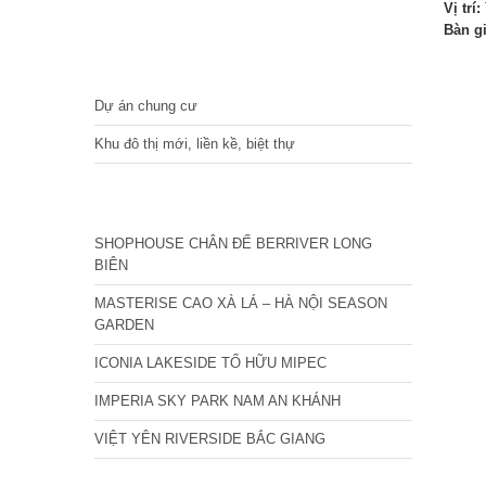
Vị trí:
Bàn g
DỰ ÁN
Dự án chung cư
Khu đô thị mới, liền kề, biệt thự
CÁC DỰ ÁN MỚI NHẤT
SHOPHOUSE CHÂN ĐẾ BERRIVER LONG
BIÊN
MASTERISE CAO XÀ LÁ – HÀ NỘI SEASON
GARDEN
ICONIA LAKESIDE TỐ HỮU MIPEC
IMPERIA SKY PARK NAM AN KHÁNH
VIỆT YÊN RIVERSIDE BẮC GIANG