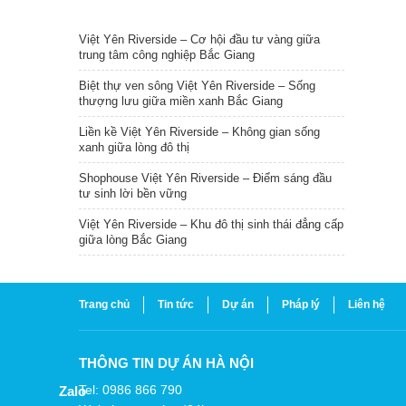
TIN NỔI BẬT
Việt Yên Riverside – Cơ hội đầu tư vàng giữa
trung tâm công nghiệp Bắc Giang
Biệt thự ven sông Việt Yên Riverside – Sống
thượng lưu giữa miền xanh Bắc Giang
Liền kề Việt Yên Riverside – Không gian sống
xanh giữa lòng đô thị
Shophouse Việt Yên Riverside – Điểm sáng đầu
tư sinh lời bền vững
Việt Yên Riverside – Khu đô thị sinh thái đẳng cấp
giữa lòng Bắc Giang
Trang chủ
Tin tức
Dự án
Pháp lý
Liên hệ
THÔNG TIN DỰ ÁN HÀ NỘI
Tel: 0986 866 790
Zalo