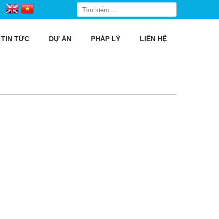
TIN TỨC
DỰ ÁN
PHÁP LÝ
LIÊN HỆ