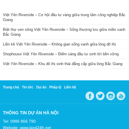
TIN NỔI BẬT
Việt Yên Riverside – Cơ hội đầu tư vàng giữa trung tâm công nghiệp Bắc
Giang
Biệt thự ven sông Việt Yên Riverside – Sống thượng lưu giữa miền xanh
Bắc Giang
Liền kề Việt Yên Riverside – Không gian sống xanh giữa lòng đô thị
Shophouse Việt Yên Riverside – Điểm sáng đầu tư sinh lời bền vững
Việt Yên Riverside – Khu đô thị sinh thái đẳng cấp giữa lòng Bắc Giang
Trang chủ
Tin tức
Dự án
Pháp lý
Liên hệ
THÔNG TIN DỰ ÁN HÀ NỘI
Tel: 0986 866 790
Website: www.land24h.net