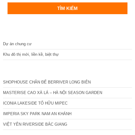
DỰ ÁN
Dự án chung cư
Khu đô thị mới, liền kề, biệt thự
CÁC DỰ ÁN MỚI NHẤT
SHOPHOUSE CHÂN ĐẾ BERRIVER LONG BIÊN
MASTERISE CAO XÀ LÁ – HÀ NỘI SEASON GARDEN
ICONIA LAKESIDE TỐ HỮU MIPEC
IMPERIA SKY PARK NAM AN KHÁNH
VIỆT YÊN RIVERSIDE BẮC GIANG