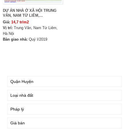
DỰ ÁN NHÀ Ở XÃ HỘI TRUNG
VĂN, NAM TỪ LIÊM,...
Giá:
14,7 tr/m2
Vị trí:
Trung Văn, Nam Từ Liêm,
Hà Nội
Bàn giao nhà:
Quý I/2019
TÌM KIẾM