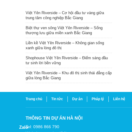
TIN NỔI BẬT
Việt Yên Riverside – Cơ hội đầu tư vàng giữa
trung tâm công nghiệp Bắc Giang
Biệt thự ven sông Việt Yên Riverside – Sống
thượng lưu giữa miền xanh Bắc Giang
Liền kề Việt Yên Riverside – Không gian sống
xanh giữa lòng đô thị
Shophouse Việt Yên Riverside – Điểm sáng đầu
tư sinh lời bền vững
Việt Yên Riverside – Khu đô thị sinh thái đẳng cấp
giữa lòng Bắc Giang
Trang chủ
Tin tức
Dự án
Pháp lý
Liên hệ
THÔNG TIN DỰ ÁN HÀ NỘI
Tel: 0986 866 790
Zalo