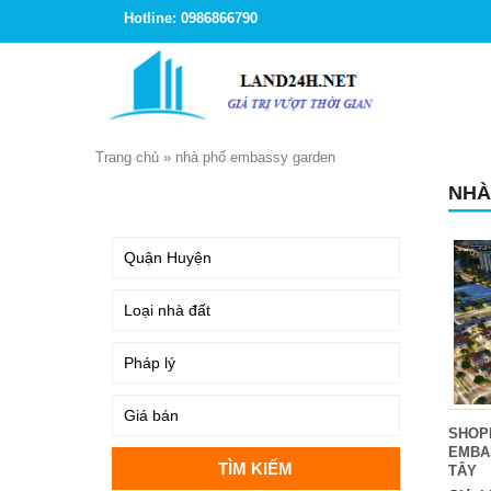
Hotline: 0986866790
Trang chủ
»
nhà phố embassy garden
NHÀ
TÌM KIẾM
SHOP
EMBA
TÂY