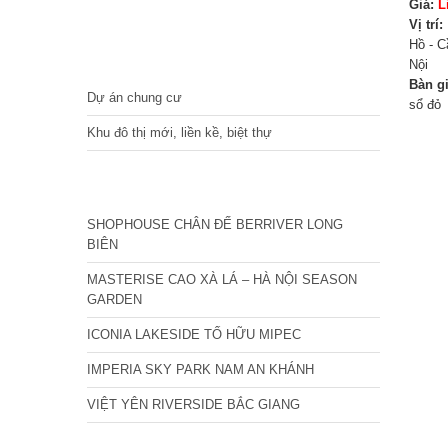
Giá:
L
Vị trí:
Hồ - C
DỰ ÁN
Nội
Bàn g
Dự án chung cư
sổ đỏ
Khu đô thị mới, liền kề, biệt thự
CÁC DỰ ÁN MỚI NHẤT
SHOPHOUSE CHÂN ĐẾ BERRIVER LONG
BIÊN
MASTERISE CAO XÀ LÁ – HÀ NỘI SEASON
GARDEN
ICONIA LAKESIDE TỐ HỮU MIPEC
IMPERIA SKY PARK NAM AN KHÁNH
VIỆT YÊN RIVERSIDE BẮC GIANG