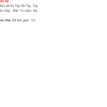
iên hệ
Khu đô thị Tây Hồ Tây, Tây
ầu Giấy - Bắc Từ Liêm, Hà
iao nhà:
Đã bàn giao - Có