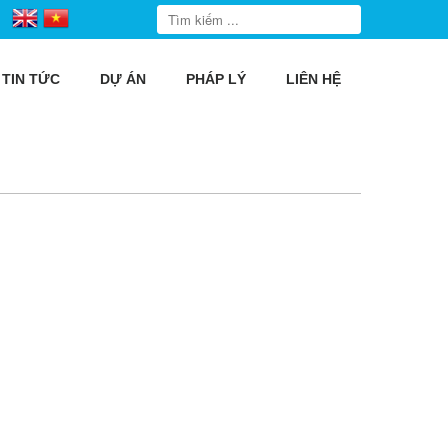
TIN TỨC
DỰ ÁN
PHÁP LÝ
LIÊN HỆ